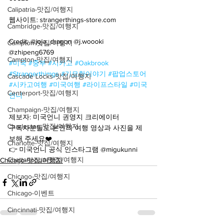
Calipatria-맛집/여행지
웹사이트: strangerthings-store.com
Cambridge-맛집/여행지
Credit: @joja_dragon @j.woooki 
Campton-맛집/여행지
@zhipeng6769
Campton-맛집/여행지
#미국
#중부
#시카고
#Oakbrook
#Strangerthimgs
#기묘한이야기
#팝업스토어
Cascade Locks-맛집/여행지
#시카고여행
#미국여행
#라이프스타일
#미국
Centerport-맛집/여행지
언니
Champaign-맛집/여행지
제보자: 미국언니 권영지 크리에이터
Charleston-맛집/여행지
구독자분들도 본인의 여행 영상과 사진을 제
보해 주세요❤️
Charlotte-맛집/여행지
👉 미국언니 공식 인스타그램 @migukunni
Chattanooga-맛집/여행지
Chicago-맛집/여행지
Chicago-맛집/여행지
Chicago-이벤트
Cincinnati-맛집/여행지