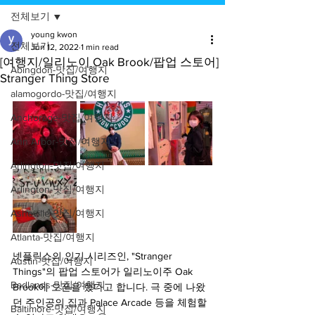
전체보기
young kwon
전체보기
Jun 12, 2022
1 min read
[여행지/일리노이 Oak Brook/팝업 스토어]
Abingdon-맛집/여행지
Stranger Thing Store
alamogordo-맛집/여행지
Anchorage-맛집/여행지
Ann Arbor-맛집/여행지
Arlington-맛집/여행지
Arlington-맛집/여행지
Asheville-맛집/여행지
Atlanta-맛집/여행지
넷플릭스의 인기 시리즈인, "Stranger 
Austin-맛집/여행지
Things"의 팝업 스토어가 일리노이주 Oak 
Badlands-맛집/여행지
Brook에 오픈을 했다고 합니다. 극 중에 나왔
던 주인공의 집과 Palace Arcade 등을 체험할 
Baltimore-맛집/여행지