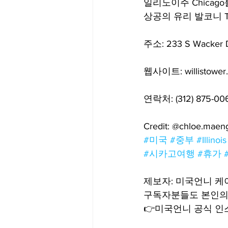
일리노이주 Chicago를
상공의 유리 발코니 T
Big Bend-맛집/여행지
Bloo
주소: 233 S Wacker D
Boston-맛집/여행지
Boulde
웹사이트: willistower
연락처: (312) 875-00
Bronx-맛집/여행지
Bryce 
Credit: @chloe.maen
#미국
#중부
#Illinois
Cambridge-맛집/여행지
Ca
#시카고여행
#휴가
제보자: 미국언니 
Centerport-맛집/여행지
구독자분들도 본인의 
👉미국언니 공식 인스타