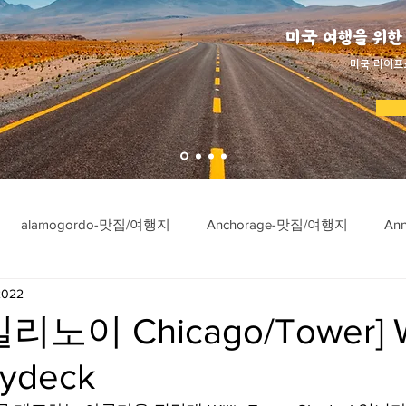
미국 여행을 위한
​미국 라이프
alamogordo-맛집/여행지
Anchorage-맛집/여행지
An
2022
ngton-맛집/여행지
Asheville-맛집/여행지
Atlanta-맛집/여행
노이 Chicago/Tower] Wi
kydeck
imore-맛집/여행지
Bar Harbor-맛집/여행지
Baraboo-맛집