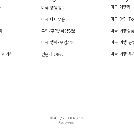
미국 여행지
티
미국 생활정보
미국 맛집 To
티
미국 대나무숲
미국 여행상
티
구인/구직/취업정보
티
미국 행사/모임/소식
미국 여행 동
k 페이지
미국 여행 후
전문가 Q&A
© 미국언니. All Rights
Reserved.