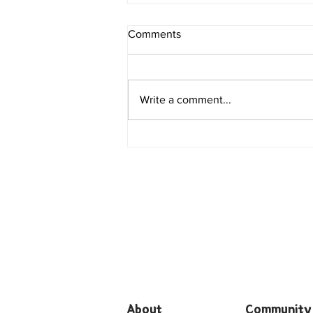
Comments
Write a comment...
[여행지/일리노이 Chicago/영
화 촬영지] Why So Serious?
‘다크 나이트(The Dark
Knight)’의 시카고 영화 촬영지
9곳
About
Community