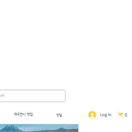
0
미국언니 맛집
Log In
핫딜