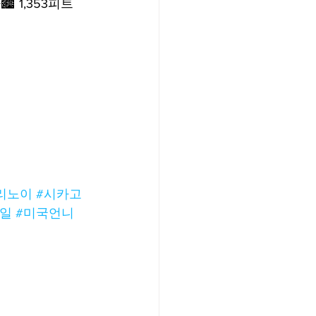
 1,353피트 
/여행지
-맛집/여행지
맛집/여행지
리노이
#시카고
ks-맛집/여행지
일
#미국언니