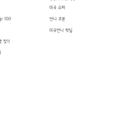
미국 슈퍼
p 100
언니 쿠폰
품
미국언니 핫딜
행 찾기
기