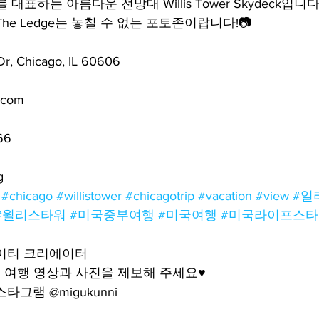
 대표하는 아름다운 전망대 Willis Tower Skydeck입니다
he Ledge는 놓칠 수 없는 포토존이랍니다!📷
mfield-맛집/여행지
Bloomington-맛집/여행지
Boone-맛집
r, Chicago, IL 60606
r City-맛집/여행지
Brawley-맛집/여행지
Bretton Woods
.com
66
Canyon-맛집/여행지
Buena Park-맛집/여행지
Calipatria-
g
#chicago
#willistower
#chicagotrip
#vacation
#view
#일
mpton-맛집/여행지
Campton-맛집/여행지
Cascade Loc
#윌리스타워
#미국중부여행
#미국여행
#미국라이프스타
케이티 크리에이터
여행 영상과 사진을 제보해 주세요♥️
그램 @migukunni