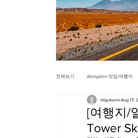
전체보기
Abingdon-맛집/여행지
migukunni
Aug 17, 
Arlington-맛집/여행지
Arli
[여행지/일리
Tower S
Badlands-맛집/여행지
Balt