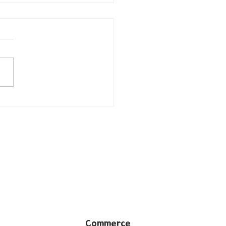
/일리노이 Chicago/한식]
chute
Commerce