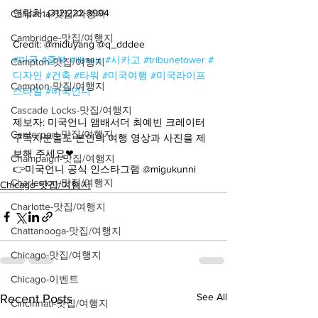
연락처: (312)222-3994
Calipatria-맛집/여행지
Cambridge-맛집/여행지
Credit: @miduyang @q_dddee
#미국
#중부
#illinois
#시카고
#tribunetower
#
Campton-맛집/여행지
디자인
#건축
#타워
#미국여행
#미국라이프
Campton-맛집/여행지
스타일
#미국언니
Cascade Locks-맛집/여행지
제보자: 미국언니 앰배서더 최예빈 크레이터
Centerport-맛집/여행지
구독자분들도 본인의 여행 영상과 사진을 제
보해 주세요❤
Champaign-맛집/여행지
👉미국언니 공식 인스타그램 @migukunni
Charleston-맛집/여행지
Chicago-맛집/여행지
Charlotte-맛집/여행지
Chattanooga-맛집/여행지
Chicago-맛집/여행지
Chicago-이벤트
See All
Recent Posts
Cincinnati-맛집/여행지