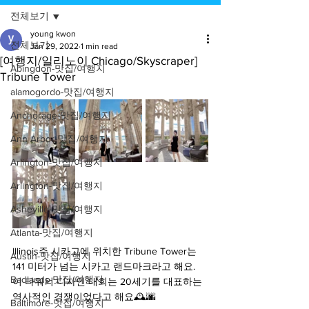
전체보기
young kwon
전체보기
Jan 29, 2022
1 min read
[여행지/일리노이 Chicago/Skyscraper]
Abingdon-맛집/여행지
Tribune Tower
alamogordo-맛집/여행지
Anchorage-맛집/여행지
Ann Arbor-맛집/여행지
Arlington-맛집/여행지
Arlington-맛집/여행지
Asheville-맛집/여행지
Atlanta-맛집/여행지
Illinois주 시카고에 위치한 Tribune Tower는 
Austin-맛집/여행지
141 미터가 넘는 시카고 랜드마크라고 해요. 
Badlands-맛집/여행지
이 타워의 디자인 대회는 20세기를 대표하는 
역사적인 경쟁이었다고 해요🕰🌆 
Baltimore-맛집/여행지