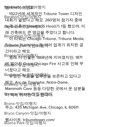
Bar Harbor-맛집/여행지
앰베서더 코멘트:
ㆍ1922년에 세계적인 Tribune Tower 디자인 
Baraboo-맛집/여행지
대회가 열렸다고 해요. 260명의 참가자 중에 
뉴욕 건축가 Howells와 Hood가 1등 했으며, 미
Big Bend-맛집/여행지
래 건축에도 큰 영감을 주었다고 합니다.
Bloomfield-맛집/여행지
ㆍ이 타워는 Chicago Tribune, Tribune Media, 
Tribune Publishing 등 여러 업계가 위치한 공
Bloomington-맛집/여행지
간이라고 해요.
Boone-맛집/여행지
ㆍ원래 이 건물은 1868년에 지어졌지만, 1871
에 벌어진 Great Chicago Fire 사고로 인해 무
Boston-맛집/여행지
너졌다고 해요.
Boulder City-맛집/여행지
ㆍ유명한 작품들 일부분을 보존하고 있다고 
해요. Arc de Triomphe, Notre-Dame, 
Brawley-맛집/여행지
Mammoth Cave 등등 다양한 곳에서 온 성분들
Bretton Woods-맛집/여행지
이 벽에 위치한다고 합니다.
Bronx-맛집/여행지
주소: 435 Michigan Ave, Chicago, IL 60611
Bryce Canyon-맛집/여행지
웹사이트: tribunetower.com/
Buena Park-맛집/여행지