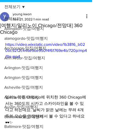
전체보기
young kwon
전체보기
Feb 21, 2022
1 min read
[여행지/일리노이 Chicago/전망대] 360
Abingdon-맛집/여행지
Chicago
alamogordo-맛집/여행지
https://video.wixstatic.com/video/1b3816_b02
Anchorage-맛집/여행지
0bc9212c446e9be950f4f61769e4b/720p/mp4
/file.mp4
Ann Arbor-맛집/여행지
Arlington-맛집/여행지
Arlington-맛집/여행지
Asheville-맛집/여행지
일리노이주 Chicago에 위치한 360 Chicago에
Atlanta-맛집/여행지
서는 360도의 시카고 스카이라인을 볼 수 있
Austin-맛집/여행지
다고 하는데요. 날씨가 맑은 날에는 무려 4개 
주의 모습을 전망대에서 볼 수 있다고 하네요
Badlands-맛집/여행지
🕶✨
Baltimore-맛집/여행지