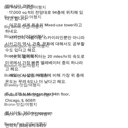
앰배서더 코멘트:
Bar Harbor-맛집/여행지
ㆍ17,000 sq ft의 전망대로 94층에 위치해 있
Baraboo-맛집/여행지
다고 합니다.
ㆍ이곳은 세계 최초의 Mixed-use tower라고 
Big Bend-맛집/여행지
하네요.
Bloomfield-맛집/여행지
ㆍ시카고의 아름다운 스카이라인뿐만 아니라 
시카고의 역사, 건축, 문화에 대해서도 공부할 
Bloomington-맛집/여행지
수도 있다고 해요. 
Boone-맛집/여행지
ㆍ이곳의 엘레베이터는 20 miles/hr의 속도로 
미국에서 가장 빠른 엘레베이터 중의 하나라
Boston-맛집/여행지
고 해요.
ㆍ재밌는 사실은 아래층에 비해 가장 위 층에 
Boulder City-맛집/여행지
온도는 무려 6도나 더 낮다고 해요.
Brawley-맛집/여행지
주소: 875 N Michigan Ave 94th floor, 
Bretton Woods-맛집/여행지
Chicago, IL 60611
Bronx-맛집/여행지
웹사이트: 360chicago.com
Bryce Canyon-맛집/여행지
Buena Park-맛집/여행지
연락처: (888) 875-8439