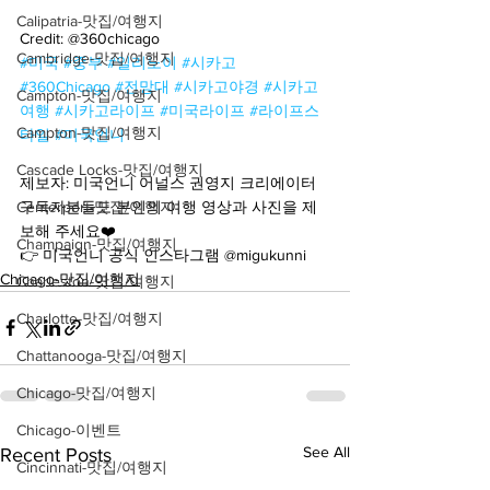
Calipatria-맛집/여행지
Credit: @360chicago
Cambridge-맛집/여행지
#미국
#중부
#일리노이
#시카고
#360Chicago
#전망대
#시카고야경
#시카고
Campton-맛집/여행지
여행
#시카고라이프
#미국라이프
#라이프스
Campton-맛집/여행지
타일
#미국언니
Cascade Locks-맛집/여행지
제보자: 미국언니 어널스 권영지 크리에이터
구독자분들도 본인의 여행 영상과 사진을 제
Centerport-맛집/여행지
보해 주세요❤️
Champaign-맛집/여행지
👉 미국언니 공식 인스타그램 @migukunni
Chicago-맛집/여행지
Charleston-맛집/여행지
Charlotte-맛집/여행지
Chattanooga-맛집/여행지
Chicago-맛집/여행지
Chicago-이벤트
See All
Recent Posts
Cincinnati-맛집/여행지