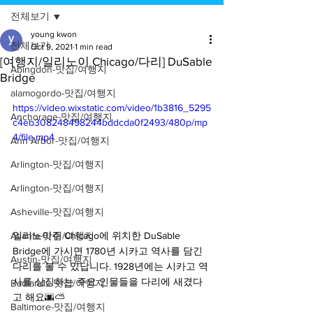
전체보기
young kwon
전체보기
Oct 9, 2021
1 min read
[여행지/일리노이 Chicago/다리] DuSable
Abingdon-맛집/여행지
Bridge
alamogordo-맛집/여행지
https://video.wixstatic.com/video/1b3816_5295
Anchorage-맛집/여행지
c4eb308248498244bddcda0f2493/480p/mp
4/file.mp4
Ann Arbor-맛집/여행지
Arlington-맛집/여행지
Arlington-맛집/여행지
Asheville-맛집/여행지
일리노이주 Chicago에 위치한 DuSable 
Atlanta-맛집/여행지
Bridge에 가시면 1780년 시카고 역사를 담긴 
Austin-맛집/여행지
다리를 볼 수 있답니다. 1928년에는 시카고 역
사를 상징하는 주요 인물들을 다리에 새겼다
Badlands-맛집/여행지
고 해요🌆⛅️
Baltimore-맛집/여행지