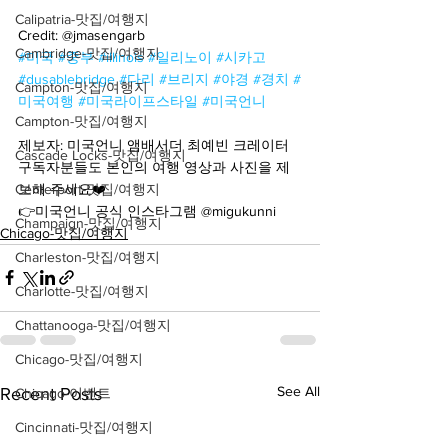
Calipatria-맛집/여행지
Credit: @jmasengarb
Cambridge-맛집/여행지
#미국
#중부
#illinois
#일리노이
#시카고
#dusablebridge
#다리
#브리지
#야경
#경치
#
Campton-맛집/여행지
미국여행
#미국라이프스타일
#미국언니
Campton-맛집/여행지
제보자: 미국언니 앰배서더 최예빈 크레이터
Cascade Locks-맛집/여행지
구독자분들도 본인의 여행 영상과 사진을 제
보해 주세요❤️
Centerport-맛집/여행지
👉미국언니 공식 인스타그램 @migukunni
Champaign-맛집/여행지
Chicago-맛집/여행지
Charleston-맛집/여행지
Charlotte-맛집/여행지
Chattanooga-맛집/여행지
Chicago-맛집/여행지
See All
Recent Posts
Chicago-이벤트
Cincinnati-맛집/여행지