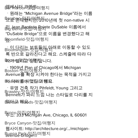
앰베서더 코멘트:
Bar Harbor-맛집/여행지
ㆍ원래는 “Michigan Avenue Bridge”라는 이름
Baraboo-맛집/여행지
으로 존재했지만, 2010년에 첫 non-native 시
민 Jean Baptiste Pointe DuSable 이름에서 
Big Bend-맛집/여행지
“DuSable Bridge”으로 이름을 변경했다고 해
Bloomfield-맛집/여행지
요. 
ㆍ이 다리는 보트들이 아래로 이동할 수 있도
Bloomington-맛집/여행지
록 반으로 갈라진다고 해요. 스케줄에 따라 다
Boone-맛집/여행지
리가 열리고 닫힌답니다. 
ㆍ1909년 Plan of Chicago에서 Michigan 
Boston-맛집/여행지
Avenue를 확장 시켜야 한다는 목적을 가지고 
이 다리를 지었다고 해요. 
Boulder City-맛집/여행지
ㆍ유명 건축 작가 Pihfeldt, Young 그리고 
Brawley-맛집/여행지
Bennett가 파리 느낌 나는 스타일로 다리를 지
었다고 해요.
Bretton Woods-맛집/여행지
Bronx-맛집/여행지
주소: 333 Michigan Ave, Chicago, IL 60601
Bryce Canyon-맛집/여행지
웹사이트: http://architecture.org/.../michigan-
Buena Park-맛집/여행지
avenue-bridge.../