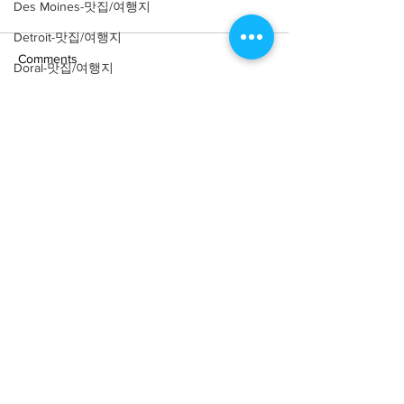
Des Moines-맛집/여행지
Detroit-맛집/여행지
Comments
Doral-맛집/여행지
Dripping Springs-맛집/여행지
Write a comment...
Dry Tortugas-맛집/여행지
[여행지/워싱턴 D.C. China
[여행지/워싱턴 D.
Town/Art institute] W.
Downtown/관광
Edgewater-맛집/여행지
Reynolds Center for
National Mall
American Art and
El Paso-맛집/여행지
Portaiture
Empire-맛집/여행지
Essex-맛집/여행지
Eureka Springs-맛집/여행지
everett-맛집/여행지
About
회사소개
광고문의
제휴문의
서포터즈
Forest Grove-맛집/여행지
Fort Worth-맛집/여행지
Community
미국 서부 커뮤니티