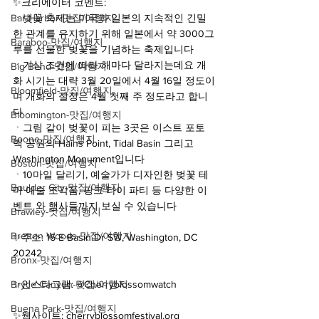
✨크리에이터 코멘트:
Bar Harbor-맛집/여행지
ㆍ벚꽃 축제는 미국과 일본의 지속적인 긴밀
한 관계를 유지하기 위해 일본에서 약 3000그
Baraboo-맛집/여행지
루를 선물한 벚꽃을 기념하는 축제입니다
ㆍ기상 조건에 따라 해마다 달라지는데요 개
Big Bend-맛집/여행지
화 시기는 대략 3월 20일에서 4월 16일 정도이
Bloomfield-맛집/여행지
며 개화의 절정은 4월 첫째 주 정도라고 합니
다
Bloomington-맛집/여행지
ㆍ그림 같이 벚꽃이 피는 3곳은 이스트 포토
Boone-맛집/여행지
맥 공원의 Hains Point, Tidal Basin 그리고 
Washington Monument입니다
Boston-맛집/여행지
ㆍ10마일 달리기, 예술가가 디자인한 벚꽃 테
Boulder City-맛집/여행지
마 예술 조각품, 핑크 타이 파티 등 다양한 이
벤트 와 행사들까지 보실 수 있습니다 
Brawley-맛집/여행지
Bretton Woods-맛집/여행지
✨주소: 16 E Basin Dr SW, Washington, DC 
20242
Bronx-맛집/여행지
Bryce Canyon-맛집/여행지
✨인스타그램: @Cherryblossomwatch
Buena Park-맛집/여행지
✨웹사이트: cherryblossomfestival.org 