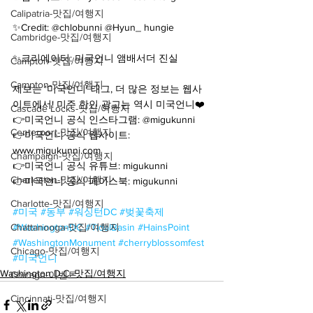
Calipatria-맛집/여행지
✨Credit: @chlobunni @Hyun_ hungie 
Cambridge-맛집/여행지
✨크리에이터: 미국언니 앰배서더 진실 
Campton-맛집/여행지
Campton-맛집/여행지
제보는 '미국언니' 태그, 더 많은 정보는 웹사
이트에서! 미주 한인 광고는 역시 미국언니❤️
Cascade Locks-맛집/여행지
👉미국언니 공식 인스타그램: @migukunni
Centerport-맛집/여행지
👉미국언니 공식 웹사이트: 
www.migukunni.com
Champaign-맛집/여행지
👉미국언니 공식 유튜브: migukunni
Charleston-맛집/여행지
👉미국언니 공식 페이스북: migukunni
Charlotte-맛집/여행지
#미국
#동부
#워싱턴DC
#벚꽃축제
Chattanooga-맛집/여행지
#WashingtonDC
#TidalBasin
#HainsPoint
#WashingtonMonument
#cherryblossomfest
Chicago-맛집/여행지
#미국언니
Washington D.C.-맛집/여행지
Chicago-이벤트
Cincinnati-맛집/여행지