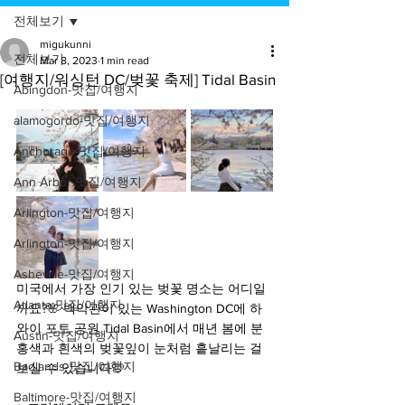
전체보기
migukunni
전체보기
Mar 8, 2023
1 min read
[여행지/워싱턴 DC/벚꽃 축제] Tidal Basin
Abingdon-맛집/여행지
alamogordo-맛집/여행지
Anchorage-맛집/여행지
Ann Arbor-맛집/여행지
Arlington-맛집/여행지
Arlington-맛집/여행지
Asheville-맛집/여행지
미국에서 가장 인기 있는 벚꽃 명소는 어디일
Atlanta-맛집/여행지
까요?🌸 백악관이 있는 Washington DC에 하
와이 포토 공원 Tidal Basin에서 매년 봄에 분
Austin-맛집/여행지
홍색과 흰색의 벚꽃잎이 눈처럼 흩날리는 걸 
Badlands-맛집/여행지
보실 수 있습니다🩷
Baltimore-맛집/여행지