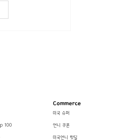
/뉴욕 Soho/아메리칸]
's Cafe
Commerce
미국 슈퍼
p 100
언니 쿠폰
품
미국언니 핫딜