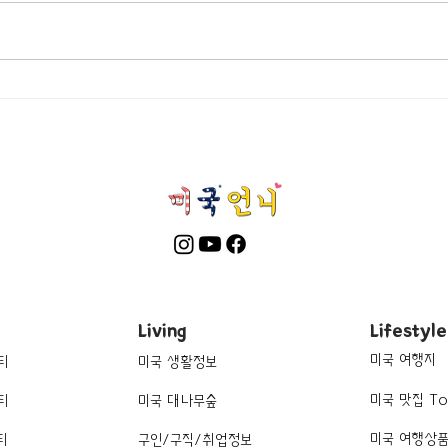
[여행지/캘리포니아 Victoria
[카페
Ruby
Beach/건축물] Pirate Tower
Living
Lifestyle
미국 여행지
티
미국 생활정보
미국 맛집 To
티
미국 대나무숲
미국 여행상
티
구인/구직/취업정보