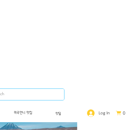
0
미국언니 맛집
Log In
핫딜