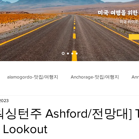
미국 여행을 위한
​미국 라이프
alamogordo-맛집/여행지
Anchorage-맛집/여행지
An
 2023
ngton-맛집/여행지
Asheville-맛집/여행지
Atlanta-맛집/여행
싱턴주 Ashford/전망대] T
e Lookout
imore-맛집/여행지
Bar Harbor-맛집/여행지
Baraboo-맛집