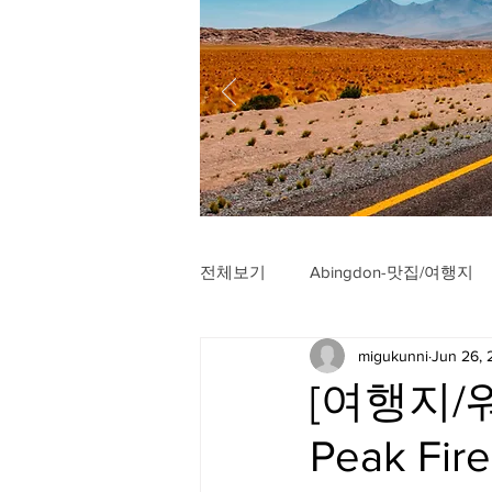
전체보기
Abingdon-맛집/여행지
migukunni
Jun 26,
Arlington-맛집/여행지
Arli
[여행지/워
Peak Fir
Badlands-맛집/여행지
Balt