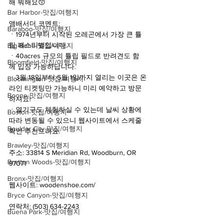
해 뭐해요😙
Bar Harbor-맛집/여행지
앰배서더 코멘트:
Baraboo-맛집/여행지
ㆍ1974년부터 시작된 오레곤에서 가장 큰 튤
립 페스티벌입니다.
Big Bend-맛집/여행지
ㆍ40acres 규모의 튤립 필드로 반려견도 함
Bloomfield-맛집/여행지
께 입장 가능하답니다.
ㆍ3월 18일부터 5월 1일까지 열리는 이곳은 온
Bloomington-맛집/여행지
라인 티켓팅만 가능하니 미리 예약하고 방문
Boone-맛집/여행지
하셔요!
ㆍ열기구도 체험하실 수 있는데 날씨 상황에 
Boston-맛집/여행지
따라 변동될 수 있으니 웹사이트에서 스케줄 
Boulder City-맛집/여행지
확인 추천드려요.
Brawley-맛집/여행지
주소: 33814 S Meridian Rd, Woodburn, OR 
Bretton Woods-맛집/여행지
97071
Bronx-맛집/여행지
웹사이트: woodenshoe.com/
Bryce Canyon-맛집/여행지
연락처: (503) 634-2243
Buena Park-맛집/여행지