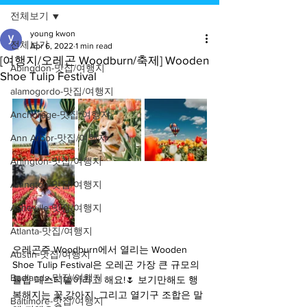
전체보기
young kwon
전체보기
Apr 6, 2022
1 min read
[여행지/오레곤 Woodburn/축제] Wooden
Abingdon-맛집/여행지
Shoe Tulip Festival
alamogordo-맛집/여행지
Anchorage-맛집/여행지
Ann Arbor-맛집/여행지
Arlington-맛집/여행지
Arlington-맛집/여행지
Asheville-맛집/여행지
Atlanta-맛집/여행지
오레곤주 Woodburn에서 열리는 Wooden 
Austin-맛집/여행지
Shoe Tulip Festival은 오레곤 가장 큰 규모의 
Badlands-맛집/여행지
튤립 페스티벌이라고 해요!🌷 보기만해도 행
복해지는 꽃,강아지, 그리고 열기구 조합은 말
Baltimore-맛집/여행지