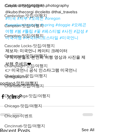
Credit: @trangnguyen.photography 
Calipatria-맛집/여행지
@kubo.thecorgi @coleito @thai_travelss
Cambridge-맛집/여행지
#미국
#서부
#오레곤
#oregon
#woodenshoetulip
#spring
#doggie
#오레곤
Campton-맛집/여행지
여행
#봄
#튤립
#꽃
#페스티벌
#사진
#감성
#
Campton-맛집/여행지
미국여행
#미국라이프스타일
#미국언니
Cascade Locks-맛집/여행지
제보자: 미국언니 케이티 크레이터
Centerport-맛집/여행지
구독자분들도 본인의 여행 영상과 사진을 제
보해 주세요❤️
Champaign-맛집/여행지
👉 미국언니 공식 인스타그램 미국언니 
Charleston-맛집/여행지
@migukunni
portland-맛집/여행지
Charlotte-맛집/여행지
Chattanooga-맛집/여행지
Chicago-맛집/여행지
Chicago-이벤트
Cincinnati-맛집/여행지
See All
Recent Posts