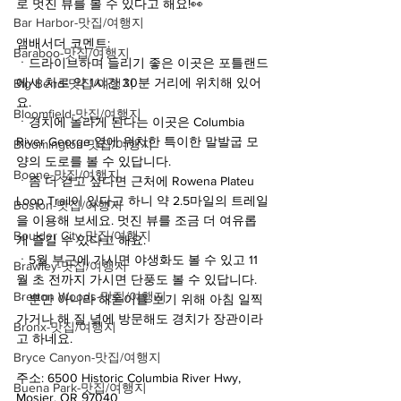
로 멋진 뷰를 볼 수 있다고 해요!👀
Bar Harbor-맛집/여행지
앰배서더 코멘트:
Baraboo-맛집/여행지
ㆍ드라이브하며 들리기 좋은 이곳은 포틀랜드
에서 차로 약 1시간 30분 거리에 위치해 있어
Big Bend-맛집/여행지
요.
Bloomfield-맛집/여행지
ㆍ경치에 놀라게 된다는 이곳은 Columbia 
River George 옆에 위치한 특이한 말발굽 모
Bloomington-맛집/여행지
양의 도로를 볼 수 있답니다.
Boone-맛집/여행지
ㆍ좀 더 걷고 싶다면 근처에 Rowena Plateu 
Loop Trail이 있다고 하니 약 2.5마일의 트레일
Boston-맛집/여행지
을 이용해 보세요. 멋진 뷰를 조금 더 여유롭
Boulder City-맛집/여행지
게 즐길 수 있다고 해요.
ㆍ5월 부근에 가시면 야생화도 볼 수 있고 11
Brawley-맛집/여행지
월 초 전까지 가시면 단풍도 볼 수 있답니다.
Bretton Woods-맛집/여행지
ㆍ뿐만 아니라 해돋이를 보기 위해 아침 일찍 
가거나 해 질 녘에 방문해도 경치가 장관이라
Bronx-맛집/여행지
고 하네요.
Bryce Canyon-맛집/여행지
주소: 6500 Historic Columbia River Hwy, 
Buena Park-맛집/여행지
Mosier, OR 97040