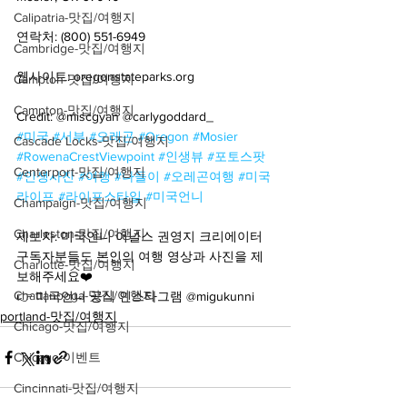
Calipatria-맛집/여행지
연락처: (800) 551-6949
Cambridge-맛집/여행지
웹사이트: oregonstateparks.org
Campton-맛집/여행지
Campton-맛집/여행지
Credit: @miscgyan @carlygoddard_ 
#미국
#서부
#오레곤
#Oregon
#Mosier
Cascade Locks-맛집/여행지
#RowenaCrestViewpoint
#인생뷰
#포토스팟
Centerport-맛집/여행지
#인생사진
#여행
#나들이
#오레곤여행
#미국
라이프
#라이프스타일
#미국언니
Champaign-맛집/여행지
Charleston-맛집/여행지
제보자: 미국언니 어널스 권영지 크리에이터
구독자분들도 본인의 여행 영상과 사진을 제
Charlotte-맛집/여행지
보해주세요❤️
Chattanooga-맛집/여행지
👉 미국언니 공식 인스타그램 @migukunni
portland-맛집/여행지
Chicago-맛집/여행지
Chicago-이벤트
Cincinnati-맛집/여행지