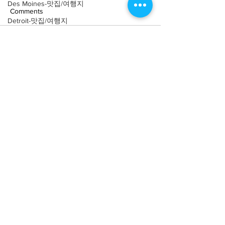
Des Moines-맛집/여행지
Comments
Detroit-맛집/여행지
Doral-맛집/여행지
Write a comment...
[여행지/오레곤 Portland/호
[여행지/오레곤 Wo
Dripping Springs-맛집/여행지
텔] Pittock Mansion
축제] Wooden Sho
Dry Tortugas-맛집/여행지
Festival
Edgewater-맛집/여행지
El Paso-맛집/여행지
Empire-맛집/여행지
Essex-맛집/여행지
About
회사소개
광고문의
Eureka Springs-맛집/여행지
제휴문의
서포터즈
everett-맛집/여행지
Forest Grove-맛집/여행지
Community
미국 서부 커뮤니티
Fort Worth-맛집/여행지
미국 중부 커뮤니티