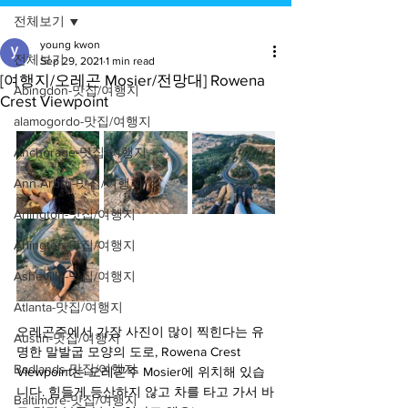
전체보기
young kwon
전체보기
Sep 29, 2021
1 min read
[여행지/오레곤 Mosier/전망대] Rowena
Abingdon-맛집/여행지
Crest Viewpoint
alamogordo-맛집/여행지
Anchorage-맛집/여행지
Ann Arbor-맛집/여행지
Arlington-맛집/여행지
Arlington-맛집/여행지
Asheville-맛집/여행지
Atlanta-맛집/여행지
오레곤주에서 가장 사진이 많이 찍힌다는 유
Austin-맛집/여행지
명한 말발굽 모양의 도로, Rowena Crest 
Badlands-맛집/여행지
Viewpoint는 오레곤주 Mosier에 위치해 있습
니다. 힘들게 등산하지 않고 차를 타고 가서 바
Baltimore-맛집/여행지