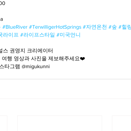
00
ia
곤
#BlueRiver
#TerwilligerHotSprings
#자연온천
#숲
#힐
국라이프
#라이프스타일
#미국언니
어널스 권영지 크리에이터
 여행 영상과 사진을 제보해주세요❤️
타그램 @migukunni