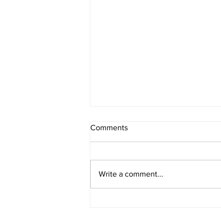
Comments
Write a comment...
[여행지/오레곤 Portland/산]
Eagle creek to Tunnel falls