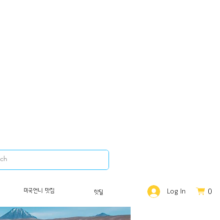
0
미국언니 맛집
Log In
핫딜