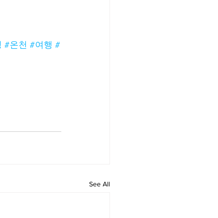
링
#온천
#여행
#
See All