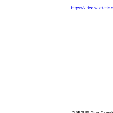
https://video.wixstat
Big Bend-맛집/여행지
Bloo
Boston-맛집/여행지
Boulde
Bronx-맛집/여행지
Bryce 
Cambridge-맛집/여행지
Ca
Centerport-맛집/여행지