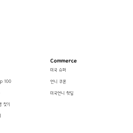
val
Commerce
미국 슈퍼
p 100
언니 쿠폰
품
미국언니 핫딜
행 찾기
기