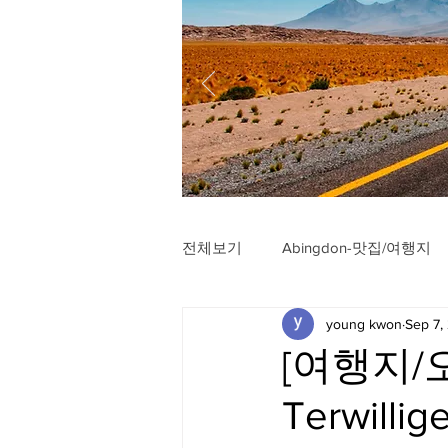
전체보기
Abingdon-맛집/여행지
young kwon
Sep 7,
Arlington-맛집/여행지
Arli
[여행지/오
Terwillig
Badlands-맛집/여행지
Balt