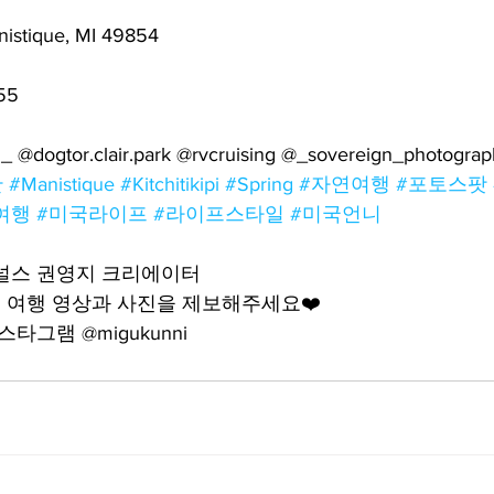
istique, MI 49854
55
n_ @dogtor.clair.park @rvcruising @_sovereign_photogra
간
#Manistique
#Kitchitikipi
#Spring
#자연여행
#포토스팟
여행
#미국라이프
#라이프스타일
#미국언니
어널스 권영지 크리에이터
 여행 영상과 사진을 제보해주세요❤️
타그램 @migukunni