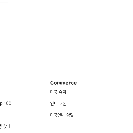
/미시간 Detroit/아메리
$$] Parc
Commerce
미국 슈퍼
p 100
언니 쿠폰
품
미국언니 핫딜
행 찾기