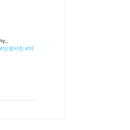
phy_
#인생사진
#여