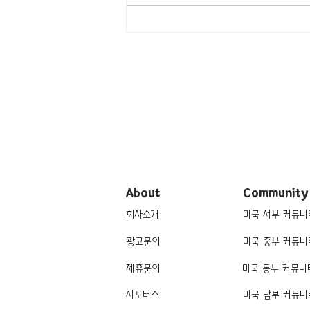
[여행지/미시간 Bloomfield
Hills/Garden] Cranbrook
House & Gardens
About
Community
회사소개
미국 서부 커뮤니
광고문의
미국 중부 커뮤니
제휴문의
미국 동부 커뮤니
서포터즈
미국 남부 커뮤니