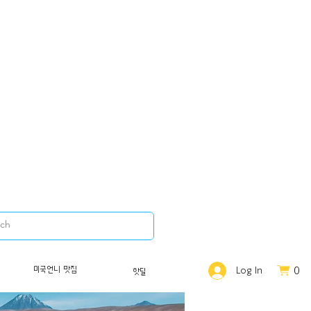
0
미국언니 맛집
Log In
핫딜