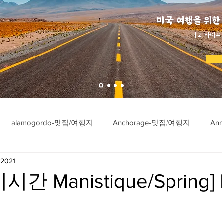
미국 여행을 위한
​미국 라이프
alamogordo-맛집/여행지
Anchorage-맛집/여행지
An
 2021
ngton-맛집/여행지
Asheville-맛집/여행지
Atlanta-맛집/여행
간 Manistique/Spring] K
imore-맛집/여행지
Bar Harbor-맛집/여행지
Baraboo-맛집