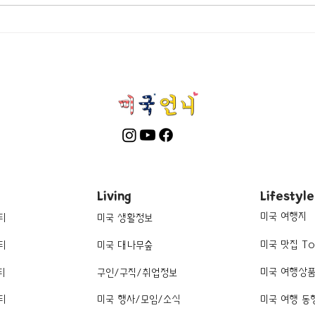
[여행지/미시간 Holland/관광
[맛집
지] Nelis' Dutch Village
칸/$$
Living
Lifestyle
미국 여행지
티
미국 생활정보
미국 맛집 To
티
미국 대나무숲
미국 여행상
티
구인/구직/취업정보
티
미국 행사/모임/소식
미국 여행 동