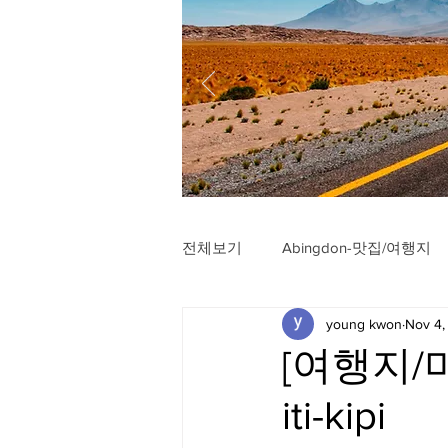
전체보기
Abingdon-맛집/여행지
young kwon
Nov 4,
Arlington-맛집/여행지
Arli
[여행지/미시
iti-kipi
Badlands-맛집/여행지
Balt