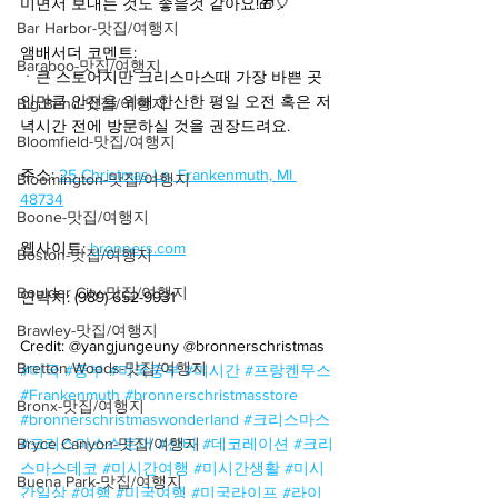
미면서 보내는 것도 좋을것 같아요!🎁🎈
Bar Harbor-맛집/여행지
앰배서더 코멘트:
Baraboo-맛집/여행지
ㆍ큰 스토어지만 크리스마스때 가장 바쁜 곳
인만큼 안전을 위해 한산한 평일 오전 혹은 저
Big Bend-맛집/여행지
녁시간 전에 방문하실 것을 권장드려요.
Bloomfield-맛집/여행지
주소: 
25 Christmas Ln, Frankenmuth, MI 
Bloomington-맛집/여행지
48734
Boone-맛집/여행지
웹사이트: 
bronners.com
Boston-맛집/여행지
Boulder City-맛집/여행지
연락처: (989) 652-9931
Brawley-맛집/여행지
Credit: @yangjungeuny @bronnerschristmas
Bretton Woods-맛집/여행지
#미국
#중부
#미국중부
#미시간
#프랑켄무스
#Frankenmuth
#bronnerschristmasstore
Bronx-맛집/여행지
#bronnerschristmaswonderland
#크리스마스
Bryce Canyon-맛집/여행지
#크리스마스스토어
#산타
#데코레이션
#크리
스마스데코
#미시간여행
#미시간생활
#미시
Buena Park-맛집/여행지
간일상
#여행
#미국여행
#미국라이프
#라이