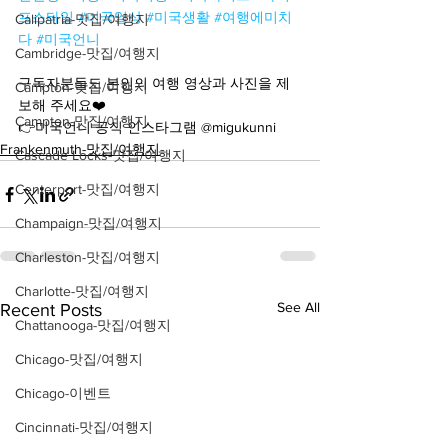
프스타일
#미국일상
#미국생활
#여행에미치
Calipatria-맛집/여행지
다
#미국언니
Cambridge-맛집/여행지
구독자분들도 본인의 여행 영상과 사진을 제
Campton-맛집/여행지
보해 주세요❤️
Campton-맛집/여행지
👉미국언니 공식 인스타그램 @migukunni
Frankenmuth-맛집/여행지
Cascade Locks-맛집/여행지
Centerport-맛집/여행지
Champaign-맛집/여행지
Charleston-맛집/여행지
Charlotte-맛집/여행지
See All
Recent Posts
Chattanooga-맛집/여행지
Chicago-맛집/여행지
Chicago-이벤트
Cincinnati-맛집/여행지