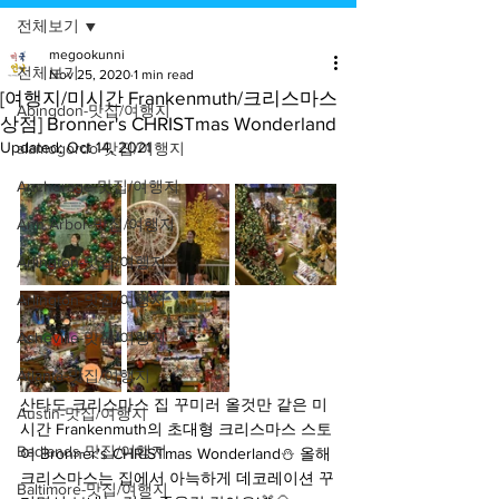
전체보기
megookunni
전체보기
Nov 25, 2020
1 min read
[여행지/미시간 Frankenmuth/크리스마스
Abingdon-맛집/여행지
상점] Bronner's CHRISTmas Wonderland
Updated:
Oct 14, 2021
alamogordo-맛집/여행지
Anchorage-맛집/여행지
Ann Arbor-맛집/여행지
Arlington-맛집/여행지
Arlington-맛집/여행지
Asheville-맛집/여행지
Atlanta-맛집/여행지
산타도 크리스마스 집 꾸미러 올것만 같은 미
Austin-맛집/여행지
시간 Frankenmuth의 초대형 크리스마스 스토
Badlands-맛집/여행지
어 Bronner's CHRISTmas Wonderland⛄ 올해 
크리스마스는 집에서 아늑하게 데코레이션 꾸
Baltimore-맛집/여행지