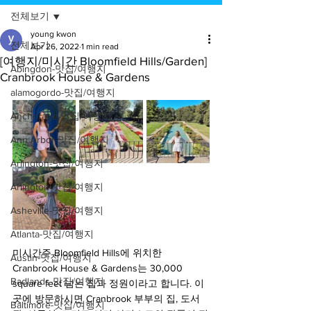
전체보기
young kwon
전체보기
Apr 26, 2022
1 min read
[여행지/미시간 Bloomfield Hills/Garden]
Abingdon-맛집/여행지
Cranbrook House & Gardens
alamogordo-맛집/여행지
Anchorage-맛집/여행지
Ann Arbor-맛집/여행지
Arlington-맛집/여행지
Arlington-맛집/여행지
Asheville-맛집/여행지
Atlanta-맛집/여행지
미시간주 Bloomfield Hills에 위치한 
Austin-맛집/여행지
Cranbrook House & Gardens는 30,000 
Badlands-맛집/여행지
square feet 넘는 집과 정원이라고 합니다. 이
곳에 방문하시면 Cranbrook 부부의 집, 도서
Baltimore-맛집/여행지