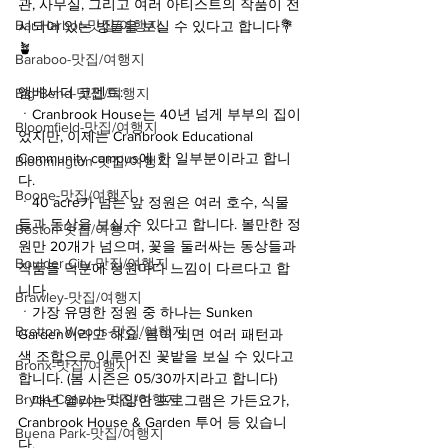
관, 사무실, 그리고 여러 아티스트의 작품이 전
Bar Harbor-맛집/여행지
시되어 있는 방들을 보실 수 있다고 합니다💐
🪴
Baraboo-맛집/여행지
앰베서더 코멘트:
Big Bend-맛집/여행지
ㆍCranbrook House는 40년 넘게 부부의 집이
Bloomfield-맛집/여행지
었지만, 이제는 Cranbrook Educational 
Community campus에 한 일부분이라고 합니
Bloomington-맛집/여행지
다.
Boone-맛집/여행지
ㆍ40 acre가 넘는 앞 정원은 여러 호수, 식물
들과 동상을 보실 수 있다고 합니다. 볼만한 정
Boston-맛집/여행지
원만 20개가 넘으며, 꽃을 둘러싸는 동상들과 
Boulder City-맛집/여행지
작품들 덕분에 정원마다 느낌이 다르다고 합
니다.
Brawley-맛집/여행지
ㆍ가장 유명한 정원 중 하나는 Sunken 
Bretton Woods-맛집/여행지
Garden이라고 해요. 봄이 되면 여러 패턴과 
색 조합으로 이루어진 꽃밭을 보실 수 있다고 
Bronx-맛집/여행지
합니다. (봄 시즌은 05/30까지라고 합니다)
Bryce Canyon-맛집/여행지
ㆍ매년 열리는 다양한 프로그램은 가든요가, 
Cranbrook House & Garden 투어 등 있습니
Buena Park-맛집/여행지
다.