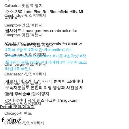
Calipatria-맛집/여행지
주소: 380 Lone Pine Rd, Bloomfield Hills, MI 
Cambridge-맛집/여행지
48304
Campton-맛집/여행지
웹사이트: housegardens.cranbrook.edu/
Campton-맛집/여행지
Credit: @ggraciekim @loislovele @sammi_.v 
Cascade Locks-맛집/여행지
#미국
#중부
#미시간
#bloomfieldhills
Centerport-맛집/여행지
#cranbrookhousegardens
#가든
#조각상
#작
품
#잔디
#꽃
#정원
#미국여행
#미국라이프스
Champaign-맛집/여행지
타일
#미국언니
Charleston-맛집/여행지
제보자: 미국언니 앰배서더 최예빈 크레이터
Charlotte-맛집/여행지
구독자분들도 본인의 여행 영상과 사진을 제
Chattanooga-맛집/여행지
보해 주세요❤️
👉미국언니 공식 인스타그램 @migukunni
Chicago-맛집/여행지
Detroit-맛집/여행지
Chicago-이벤트
Cincinnati-맛집/여행지