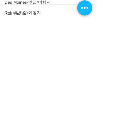
Des Moines-맛집/여행지
Detroit-맛집/여행지
Comments
Doral-맛집/여행지
Dripping Springs-맛집/여행지
Write a comment...
[여행지/미시간 Holland/관
[맛집/미시간 Detr
Dry Tortugas-맛집/여행지
광지] Nelis' Dutch Village
리칸/$$$$] Parc
Edgewater-맛집/여행지
El Paso-맛집/여행지
Empire-맛집/여행지
Essex-맛집/여행지
Eureka Springs-맛집/여행지
About
회사소개
광고문의
everett-맛집/여행지
제휴문의
서포터즈
Forest Grove-맛집/여행지
Fort Worth-맛집/여행지
Community
미국 서부 커뮤니티
미국 중부 커뮤니티