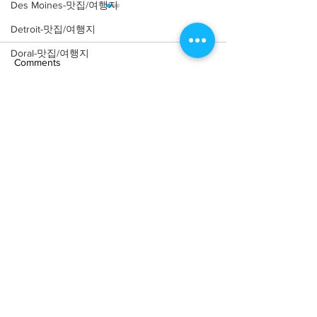
Des Moines-맛집/여행지
Detroit-맛집/여행지
Doral-맛집/여행지
Comments
Dripping Springs-맛집/여행지
Dry Tortugas-맛집/여행지
Write a comment...
[여행지/ 워싱턴 D.C/동물
[여행지/워싱턴 D.C
Edgewater-맛집/여행지
Town/Art institut
원] Smithsonian National
Reynolds Center 
El Paso-맛집/여행지
Zoological Park
American Art an
Empire-맛집/여행지
Portaiture
Essex-맛집/여행지
Eureka Springs-맛집/여행지
everett-맛집/여행지
About
회사소개
광고문의
Forest Grove-맛집/여행지
제휴문의
서포터즈
Fort Worth-맛집/여행지