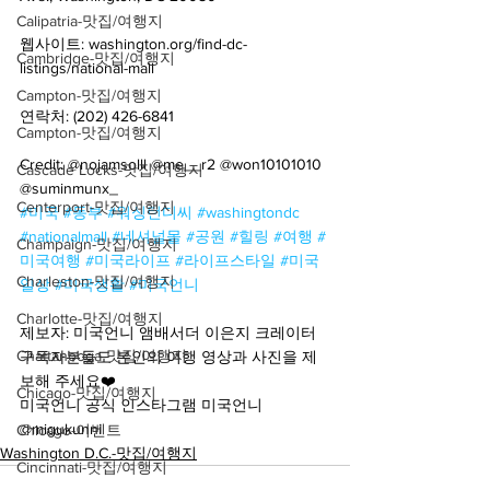
Calipatria-맛집/여행지
웹사이트: washington.org/find-dc-
Cambridge-맛집/여행지
listings/national-mall
Campton-맛집/여행지
연락처: (202) 426-6841
Campton-맛집/여행지
Credit: @nojamsolll @me__r2 @won10101010 
Cascade Locks-맛집/여행지
@suminmunx_
Centerport-맛집/여행지
#미국
#동부
#워싱턴디씨
#washingtondc
#nationalmall
#네셔널몰
#공원
#힐링
#여행
#
Champaign-맛집/여행지
미국여행
#미국라이프
#라이프스타일
#미국
Charleston-맛집/여행지
일상
#미국생활
#미국언니
Charlotte-맛집/여행지
제보자: 미국언니 앰배서더 이은지 크레이터
Chattanooga-맛집/여행지
구독자분들도 본인의 여행 영상과 사진을 제
보해 주세요❤️
Chicago-맛집/여행지
미국언니 공식 인스타그램 미국언니 
@migukunni
Chicago-이벤트
Washington D.C.-맛집/여행지
Cincinnati-맛집/여행지