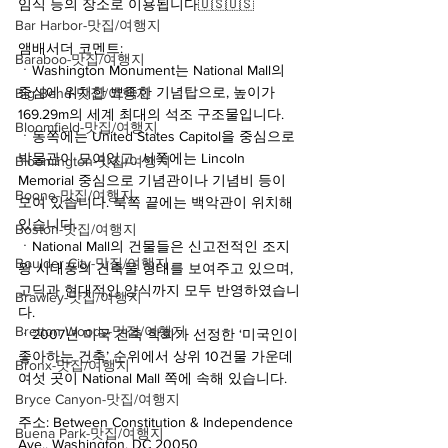
임식 등의 장소로 이용됩니다🇺🇸🇺🇸
Bar Harbor-맛집/여행지
앰배서더 코멘트:
Baraboo-맛집/여행지
ㆍWashington Monument는 National Mall의 
중심에 위치한 뾰족한 기념탑으로, 높이가 
Big Bend-맛집/여행지
169.29m의 세계 최대의 석조 구조물입니다.
Bloomfield-맛집/여행지
ㆍ동쪽에는 United States Capitol을 중심으로 
박물관이 모여있고, 서쪽에는 Lincoln 
Bloomington-맛집/여행지
Memorial 중심으로 기념관이나 기념비 등이 
Boone-맛집/여행지
모여 있습니다. 북쪽 끝에는 백악관이 위치해 
있습니다.
Boston-맛집/여행지
ㆍNational Mall의 건물들은 신고전적인 조지
Boulder City-맛집/여행지
왕 시대풍의 건축물 형태를 보여주고 있으며, 
고딕과 현대적인 양식까지 모두 반영하였습니
Brawley-맛집/여행지
다.
Bretton Woods-맛집/여행지
ㆍ2007년 미국 건축 학회가 선정한 ‘미국인이 
좋아하는 건축’ 순위에서 상위 10건물 가운데 
Bronx-맛집/여행지
여섯 곳이 National Mall 쪽에 속해 있습니다.
Bryce Canyon-맛집/여행지
주소: Between Constitution & Independence 
Buena Park-맛집/여행지
Ave., Washington, DC 20050