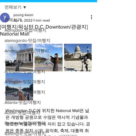
전체보기
young kwon
전체보기
Apr 6, 2022
1 min read
[여행지/워싱턴 D.C. Downtown/관광지]
Abingdon-맛집/여행지
National Mall
alamogordo-맛집/여행지
Anchorage-맛집/여행지
Ann Arbor-맛집/여행지
Arlington-맛집/여행지
Arlington-맛집/여행지
Asheville-맛집/여행지
Atlanta-맛집/여행지
Washington D.C.에 위치한 National Mall은 넓
Austin-맛집/여행지
은 개방형 공원으로 수많은 역사적 기념물과 
Badlands-맛집/여행지
중요한 박물관이 안에 자리 잡고 있습니다. 공
원은 종종 정치 시위, 음악회, 축제, 대통력 취
Baltimore-맛집/여행지