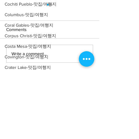
Cochiti Pueblo-맛집/여행지
Columbus-맛집/여행지
Coral Gables-맛집/여행지
Comments
Corpus Christi-맛집/여행지
Costa Mesa-맛집/여행지
Write a comment...
[맛집/뉴욕 East Village/스
[트렌드/뉴욕 Manh
Covington-맛집/여행지
시 오마카세] Thirteen
프탑 바] The Pres
Crater Lake-맛집/여행지
Water
Crystal Mountain-맛집/여행지
Cuyahoga Valley-맛집/여행지
Dallas-맛집/여행지
Death Valley-맛집/여행지
About
회사소개
광고문의
Death Valley-맛집/여행지
제휴문의
서포터즈
Denver-맛집/여행지