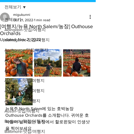
전체보기
migukunni
전체보기
Oct 21, 2022
1 min read
[여행지/뉴욕 North Salem/농장] Outhouse
Abingdon-맛집/여행지
Orchards
Updated:
Nov 2, 2022
alamogordo-맛집/여행지
Anchorage-맛집/여행지
Ann Arbor-맛집/여행지
Arlington-맛집/여행지
Arlington-맛집/여행지
Asheville-맛집/여행지
Atlanta-맛집/여행지
뉴욕주 North Salem에 있는 호박농장 
Austin-맛집/여행지
Outhouse Orchards를 소개합니다. 귀여운 호
Badlands-맛집/여행지
박들이 널려있는 농장에서 할로윈맞이 인생샷
을 찍어보세요
Baltimore-맛집/여행지