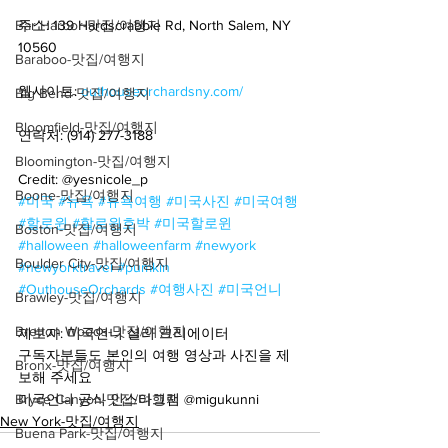
Bar Harbor-맛집/여행지
주소: 139 Hardscrabble Rd, North Salem, NY 
10560
Baraboo-맛집/여행지
웹사이트: 
outhouseorchardsny.com/
Big Bend-맛집/여행지
Bloomfield-맛집/여행지
연락처: (914) 277-3188
Bloomington-맛집/여행지
Credit: @yesnicole_p
Boone-맛집/여행지
#미국
#뉴욕
#뉴욕여행
#미국사진
#미국여행
#할로윈
#할로윈호박
#미국할로윈
Boston-맛집/여행지
#halloween
#halloweenfarm
#newyork
Boulder City-맛집/여행지
#newyorktravel
#pumkin
#OuthouseOrchards
#여행사진
#미국언니
Brawley-맛집/여행지
Bretton Woods-맛집/여행지
제보자: 미국언니 셜리 크리에이터
구독자분들도 본인의 여행 영상과 사진을 제
Bronx-맛집/여행지
보해 주세요
Bryce Canyon-맛집/여행지
미국언니 공식 인스타그램 @migukunni
New York-맛집/여행지
Buena Park-맛집/여행지