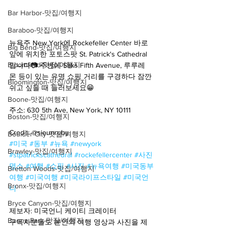
Bar Harbor-맛집/여행지
Baraboo-맛집/여행지
뉴욕주 New York에 Rockefeller Center 바로 
Big Bend-맛집/여행지
앞에 위치한 포토스팟 St. Patrick's Cathedral 
Bloomfield-맛집/여행지
입니다📷 주변에 Saks Fifth Avenue, 루루레
몬 등이 있는 유명 쇼핑 거리를 구경하다 잠깐 
Bloomington-맛집/여행지
쉬고 싶을 때 들러보세요😁
Boone-맛집/여행지
주소: 630 5th Ave, New York, NY 10111
Boston-맛집/여행지
Credit: @sieunruby
Boulder City-맛집/여행지
#미국
#동부
#뉴욕
#newyork
Brawley-맛집/여행지
#stpatrickscathedral
#rockefellercenter
#사진
명소
#여행
#쇼핑
#사진
#뉴욕여행
#미국동부
Bretton Woods-맛집/여행지
여행
#미국여행
#미국라이프스타일
#미국언
Bronx-맛집/여행지
니
Bryce Canyon-맛집/여행지
제보자: 미국언니 케이티 크레이터
Buena Park-맛집/여행지
구독자분들도 본인의 여행 영상과 사진을 제