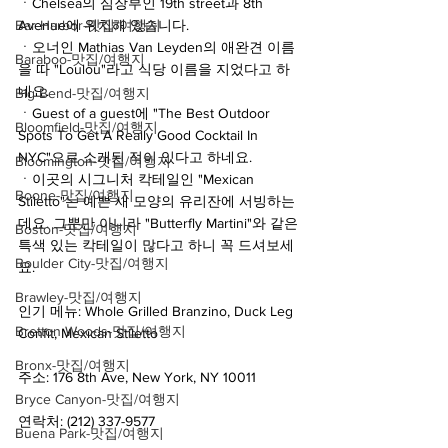
ㆍChelsea의 심장부인 19th street과 8th 
Bar Harbor-맛집/여행지
Avenue에 위치해 있습니다.
ㆍ오너인 Mathias Van Leyden의 애완견 이름
Baraboo-맛집/여행지
을 따 "Loulou"라고 식당 이름을 지었다고 하
네요.
Big Bend-맛집/여행지
ㆍGuest of a guest에 "The Best Outdoor 
Bloomfield-맛집/여행지
Spots To Get A Really Good Cocktail In 
NYC"으로 소개된 적이 있다고 하네요.
Bloomington-맛집/여행지
ㆍ이곳의 시그니처 칵테일인 "Mexican 
Boone-맛집/여행지
Stiletto"는 예쁜 새 모양의 유리잔에 서빙하는
데요. 그뿐만 아니라 "Butterfly Martini"와 같은 
Boston-맛집/여행지
특색 있는 칵테일이 많다고 하니 꼭 드셔보세
Boulder City-맛집/여행지
요.
Brawley-맛집/여행지
인기 메뉴: Whole Grilled Branzino, Duck Leg 
Bretton Woods-맛집/여행지
Confit, Mexican Stiletto
Bronx-맛집/여행지
주소: 176 8th Ave, New York, NY 10011
Bryce Canyon-맛집/여행지
연락처: (212) 337-9577
Buena Park-맛집/여행지