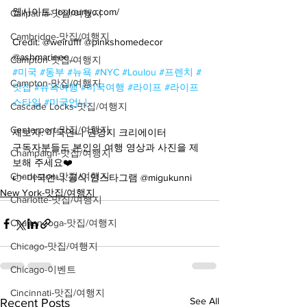
웹사이트: loulounyc.com/
Calipatria-맛집/여행지
Cambridge-맛집/여행지
Credit: @weirufff @pinkshomedecor 
@ashmarieee_ 
Campton-맛집/여행지
#미국
#동부
#뉴욕
#NYC
#Loulou
#프렌치
#
Campton-맛집/여행지
맛집
#뉴욕여행
#미국여행
#라이프
#라이프
스타일
#미국언니
Cascade Locks-맛집/여행지
Centerport-맛집/여행지
제보자: 미국언니 권영지 크리에이터
구독자분들도 본인의 여행 영상과 사진을 제
Champaign-맛집/여행지
보해 주세요❤️
Charleston-맛집/여행지
👉 미국언니 공식 인스타그램 @migukunni
New York-맛집/여행지
Charlotte-맛집/여행지
Chattanooga-맛집/여행지
Chicago-맛집/여행지
Chicago-이벤트
Cincinnati-맛집/여행지
See All
Recent Posts