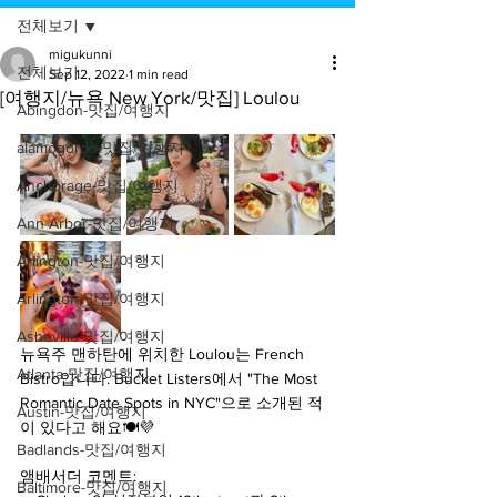
전체보기
migukunni
전체보기
Sep 12, 2022
1 min read
[여행지/뉴욕 New York/맛집] Loulou
Abingdon-맛집/여행지
alamogordo-맛집/여행지
Anchorage-맛집/여행지
Ann Arbor-맛집/여행지
Arlington-맛집/여행지
Arlington-맛집/여행지
Asheville-맛집/여행지
뉴욕주 맨하탄에 위치한 Loulou는 French 
Atlanta-맛집/여행지
Bistro입니다. Bucket Listers에서 "The Most 
Romantic Date Spots in NYC"으로 소개된 적
Austin-맛집/여행지
이 있다고 해요🍽💜
Badlands-맛집/여행지
앰배서더 코멘트:
Baltimore-맛집/여행지