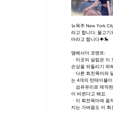
뉴욕주 New York C
라고 합니다. 물고기와
마라고 합니다🐠🎠
앰베서더 코멘트:
ㆍ이곳의 설립은 이 도시
손상을 되돌리기 위
ㆍ다른 회전목마와 달
는 4개의 턴테이블이
ㆍ섬유유리로 제작된 
이 바뀐다고 해요.
ㆍ이 회전목마에 움직
지는 가벼움도 이 회