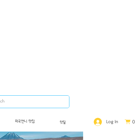
0
미국언니 맛집
Log In
핫딜