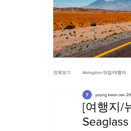
전체보기
Abingdon-맛집/여행지
young kwon
Jan 29
Arlington-맛집/여행지
Arli
[여행지/뉴
Seaglass
Badlands-맛집/여행지
Balt