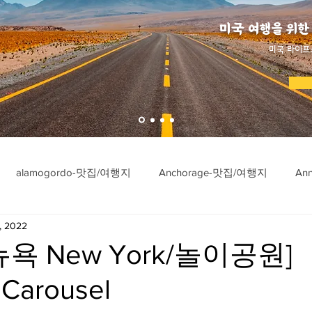
미국 여행을 위한
​미국 라이프
alamogordo-맛집/여행지
Anchorage-맛집/여행지
An
, 2022
ngton-맛집/여행지
Asheville-맛집/여행지
Atlanta-맛집/여행
욕 New York/놀이공원]
 Carousel
imore-맛집/여행지
Bar Harbor-맛집/여행지
Baraboo-맛집