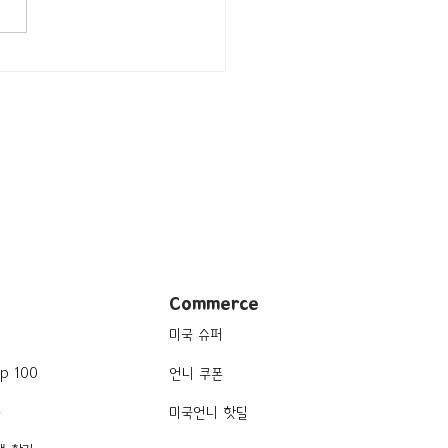
/뉴욕 Soho/아메리칸]
's Cafe
Commerce
미국 슈퍼
p 100
언니 쿠폰
품
미국언니 핫딜