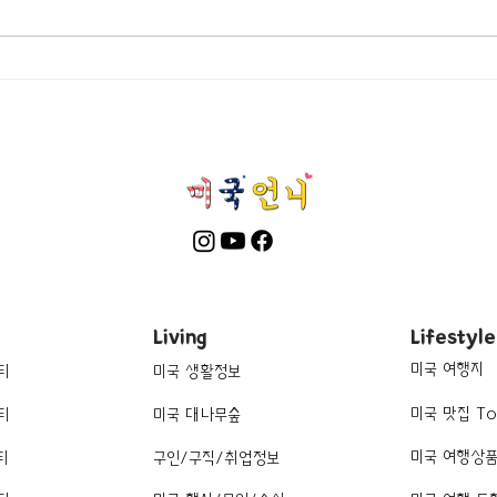
[여행지/캘리포니아 Victoria
[카페
Ruby
Beach/건축물] Pirate Tower
Living
Lifestyle
미국 여행지
티
미국 생활정보
미국 맛집 To
티
미국 대나무숲
미국 여행상
티
구인/구직/취업정보