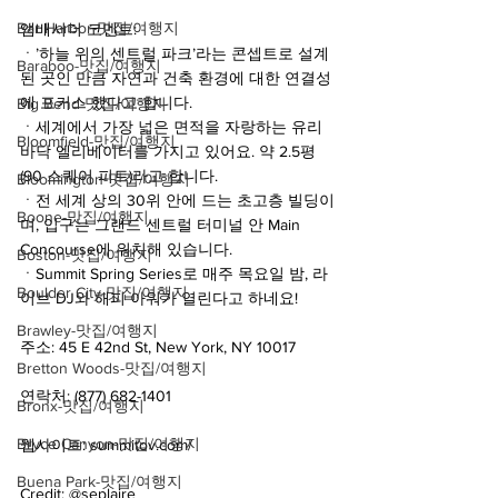
Bar Harbor-맛집/여행지
앰배서더 코멘트:
ㆍ’하늘 위의 센트럴 파크’라는 콘셉트로 설계
Baraboo-맛집/여행지
된 곳인 만큼 자연과 건축 환경에 대한 연결성
에 포커스 했다고 합니다.
Big Bend-맛집/여행지
ㆍ세계에서 가장 넓은 면적을 자랑하는 유리 
Bloomfield-맛집/여행지
바닥 엘리베이터를 가지고 있어요. 약 2.5평 
(90 스퀘어 피트)라고 합니다. 
Bloomington-맛집/여행지
ㆍ전 세계 상의 30위 안에 드는 초고층 빌딩이
Boone-맛집/여행지
며, 입구는 그랜드 센트럴 터미널 안 Main 
Concourse에 위치해 있습니다.
Boston-맛집/여행지
ㆍSummit Spring Series로 매주 목요일 밤, 라
Boulder City-맛집/여행지
이브 DJ와 해피 아워가 열린다고 하네요!
Brawley-맛집/여행지
주소: 45 E 42nd St, New York, NY 10017
Bretton Woods-맛집/여행지
연락처: (877) 682-1401
Bronx-맛집/여행지
Bryce Canyon-맛집/여행지
웹사이트: summitov.com/
Buena Park-맛집/여행지
Credit: @seplaire