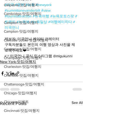
#미국
#동부
#뉴욕
#newyork
Calipatria-맛집/여행지
#summitonevanderbilt
#view
Cambridge-맛집/여행지
#touristattraction
#뉴욕여행
#뉴욕포토스팟
#
트렌드
#뉴욕뷰
#뉴욕일상
#여행에미치다
#
Campton-맛집/여행지
미국언니
Campton-맛집/여행지
제보자: 미국언니 케이티 크레이터
Cascade Locks-맛집/여행지
구독자분들도 본인의 여행 영상과 사진을 제
Centerport-맛집/여행지
보해주세요❤️
👉 미국언니 공식 인스타그램 @migukunni
Champaign-맛집/여행지
New York-맛집/여행지
Charleston-맛집/여행지
Charlotte-맛집/여행지
Chattanooga-맛집/여행지
Chicago-맛집/여행지
Chicago-이벤트
See All
Recent Posts
Cincinnati-맛집/여행지