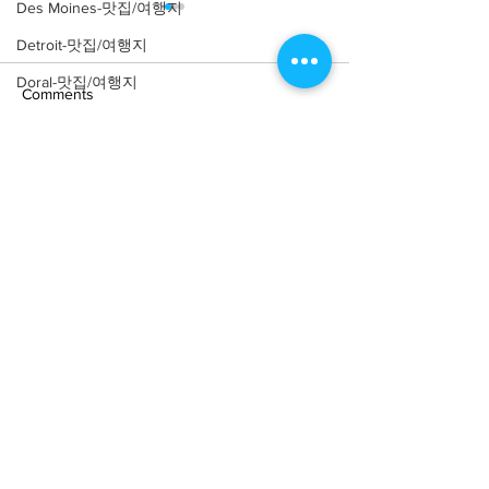
Des Moines-맛집/여행지
Detroit-맛집/여행지
Doral-맛집/여행지
Comments
Dripping Springs-맛집/여행지
Dry Tortugas-맛집/여행지
Write a comment...
[맛집/뉴욕 East Village/스
[트렌드/뉴욕 Manh
Edgewater-맛집/여행지
시 오마카세] Thirteen
프탑 바] The Pres
El Paso-맛집/여행지
Water
Empire-맛집/여행지
Essex-맛집/여행지
Eureka Springs-맛집/여행지
everett-맛집/여행지
About
회사소개
광고문의
Forest Grove-맛집/여행지
제휴문의
서포터즈
Fort Worth-맛집/여행지