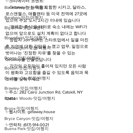
✨크리에이터 코멘트:
ㆍGetaway는 뉴욕을 포함한 시카고, 달라스, 
Bar Harbor-맛집/여행지
로스앤젤스, 애틀랜타 등 미국 전역에 27곳에 
Baraboo-맛집/여행지
있으며 주요 도시 2시간 이내에 있습니다
ㆍ'완벽한 휴식'을 테마로 숙소 내에는 WiFi가 
Big Bend-맛집/여행지
없으며 앞으로도 설치 계획이 없다고 합니다
Bloomfield-맛집/여행지
ㆍ창립자 Jon Staff는 스타트업에서 일을 마친 
후 자연에 대한 갈망을 느꼈고 업무, 일정으로 
Bloomington-맛집/여행지
벗어나는 '진정한 자유'를 찾을 수 있는 
Boone-맛집/여행지
Getaway를 만들었답니다
ㆍ각각의 오두막이 흩어져 있지만 모든 사람
Boston-맛집/여행지
이 평화와 고요함을 즐길 수 있도록 음악과 목
Boulder City-맛집/여행지
소리를 낮춰주세요
ㅤ ㅤ
Brawley-맛집/여행지
✨주소: 282 Cairo Junction Rd, Catskill, NY 
Bretton Woods-맛집/여행지
12414
Bronx-맛집/여행지
✨웹사이트: getaway.house
Bryce Canyon-맛집/여행지
✨연락처: (617) 914-0021
Buena Park-맛집/여행지