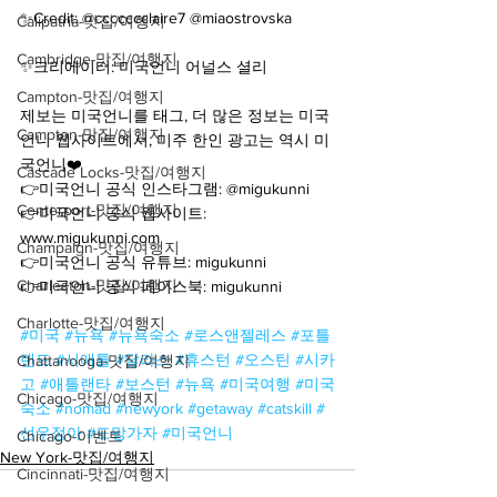
✨Credit: 
@ccccccclaire7
 @miaostrovska
Calipatria-맛집/여행지
Cambridge-맛집/여행지
✨크리에이터: 미국언니 어널스 셜리
Campton-맛집/여행지
제보는 미국언니를 태그, 더 많은 정보는 미국
Campton-맛집/여행지
언니 웹사이트에서, 미주 한인 광고는 역시 미
국언니❤️
Cascade Locks-맛집/여행지
👉미국언니 공식 인스타그램:
@migukunni
Centerport-맛집/여행지
👉미국언니 공식 웹사이트: 
www.migukunni.com
Champaign-맛집/여행지
👉미국언니 공식 유튜브: migukunni
Charleston-맛집/여행지
👉미국언니 공식 페이스북: migukunni
Charlotte-맛집/여행지
#미국
#뉴욕
#뉴욕숙소
#로스앤젤레스
#포틀
랜드
#시애틀
#달라스
#휴스턴
#오스틴
#시카
Chattanooga-맛집/여행지
고
#애틀랜타
#보스턴
#뉴욕
#미국여행
#미국
Chicago-맛집/여행지
숙소
#nomad
#newyork
#getaway
#catskill
#
선우정아
#도망가자
#미국언니
Chicago-이벤트
New York-맛집/여행지
Cincinnati-맛집/여행지