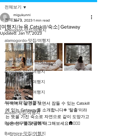
전체보기
migukunni
전체보기
Jan 3, 2023
1 min read
[여행지/뉴욕 Catskill/숙소] Getaway
Abingdon-맛집/여행지
Updated:
Jan 17, 2023
alamogordo-맛집/여행지
Anchorage-맛집/여행지
Ann Arbor-맛집/여행지
Arlington-맛집/여행지
Arlington-맛집/여행지
Asheville-맛집/여행지
Atlanta-맛집/여행지
뉴욕에서 설경을 보면서 잠들 수 있는 Catskill
에 있는 Getaway를 소개합니다❄ '탈출'이라
Austin-맛집/여행지
는 뜻을 가진 숙소로 자연으로 같이 도망가고 
Badlands-맛집/여행지
싶은 친구를 댓글에 태그해보세요🛖👩‍❤️‍👨
Baltimore-맛집/여행지