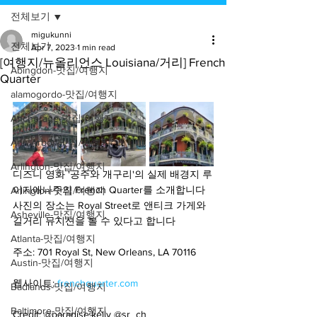
전체보기
migukunni
전체보기
Apr 7, 2023
1 min read
[여행지/뉴올리언스 Louisiana/거리] French
Abingdon-맛집/여행지
Quarter
alamogordo-맛집/여행지
Anchorage-맛집/여행지
Ann Arbor-맛집/여행지
Arlington-맛집/여행지
디즈니 영화 '공주와 개구리'의 실제 배경지 루
이지애나주의 French Quarter를 소개합니다 
Arlington-맛집/여행지
사진의 장소는 Royal Street로 앤티크 가게와 
Asheville-맛집/여행지
길거리 뮤지션을 볼 수 있다고 합니다
Atlanta-맛집/여행지
주소: 701 Royal St, New Orleans, LA 70116
Austin-맛집/여행지
웹사이트: 
frenchquarter.com
Badlands-맛집/여행지
Baltimore-맛집/여행지
Credit: @paradise.kelly @sr_ch_ 