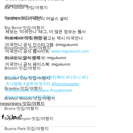
@jaemotions_
Bar Harbor-맛집/여행지
Baraboo-맛집/여행지
크리에이터: 미국언니 어널스 셜리
Big Bend-맛집/여행지
제보는 '미국언니' 태그, 더 많은 정보는 웹사
Bloomfield-맛집/여행지
이트에서! 미주 한인 광고는 역시 미국언니
미국언니 공식 인스타그램: @migukunni
Bloomington-맛집/여행지
미국언니 공식 웹사이트: 
www.migukunni.com
미국언니 공식 유튜브: migukunni
Boone-맛집/여행지
미국언니 공식 페이스북: migukunni
Boston-맛집/여행지
#미국
#루이지애나
#프렌치쿼터
#디즈니
#디
Boulder City-맛집/여행지
즈니영화
#공주와개구리
#frenchquarter
Brawley-맛집/여행지
#neworleans
#louisiana
#royalstreet
#bourbonstreet
#미국언니
Bretton Woods-맛집/여행지
neworleans-맛집/여행지
Bronx-맛집/여행지
Bryce Canyon-맛집/여행지
Buena Park-맛집/여행지