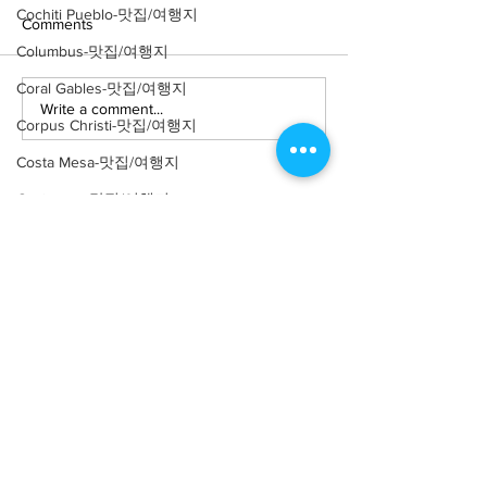
Cochiti Pueblo-맛집/여행지
Comments
Columbus-맛집/여행지
Coral Gables-맛집/여행지
Write a comment...
[여행지/루이지애나 New
[여행지/루이지애
Corpus Christi-맛집/여행지
Orleans/관광지] Oak Alley
Orleans/미술관]
Plantation
Orleans Museum 
Costa Mesa-맛집/여행지
Covington-맛집/여행지
Crater Lake-맛집/여행지
Crystal Mountain-맛집/여행지
Cuyahoga Valley-맛집/여행지
About
회사소개
광고문의
Dallas-맛집/여행지
제휴문의
서포터즈
Death Valley-맛집/여행지
Death Valley-맛집/여행지
Community
미국 서부 커뮤니티
Denver-맛집/여행지
미국 중부 커뮤니티