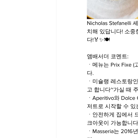
Nicholas Stefan
치해 있답니다! 소중
다!🏅✨🍽
앰배서더 코멘트:
ㆍ메뉴는 Prix Fi
다.
ㆍ미슐랭 레스토랑인 
고 합니다~가실 때 
ㆍAperitivo와 Dol
저트로 시작할 수 있
ㆍ안전하게 집에서 드시고 
크아웃이 가능합니다!
ㆍMasseria는 201