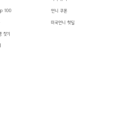
p 100
언니 쿠폰
품
미국언니 핫딜
행 찾기
기