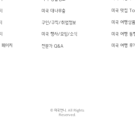
미국 맛집 To
티
미국 대나무숲
미국 여행상
티
구인/구직/취업정보
티
미국 행사/모임/소식
미국 여행 동
k 페이지
미국 여행 후
전문가 Q&A
© 미국언니. All Rights
Reserved.