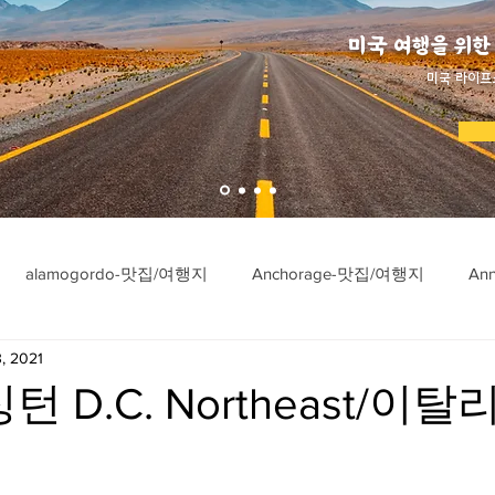
미국 여행을 위한
​미국 라이프
alamogordo-맛집/여행지
Anchorage-맛집/여행지
An
, 2021
ngton-맛집/여행지
Asheville-맛집/여행지
Atlanta-맛집/여행
턴 D.C. Northeast/이탈
imore-맛집/여행지
Bar Harbor-맛집/여행지
Baraboo-맛집