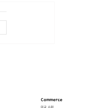
지/워싱턴 D.C. China
Art institute] W.
olds Center for American
nd Portaiture
Commerce
미국 슈퍼