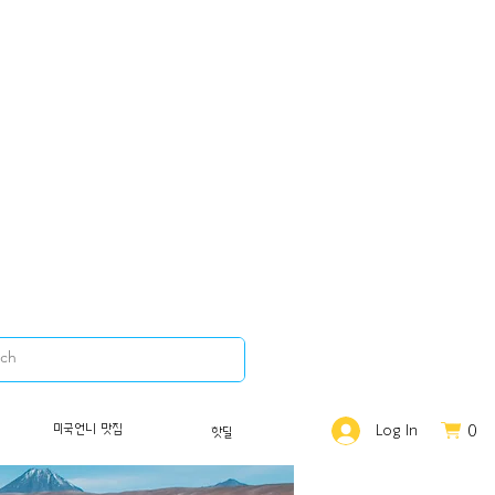
0
미국언니 맛집
Log In
핫딜