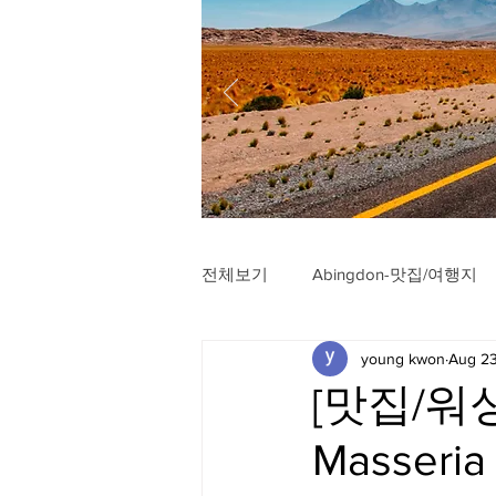
전체보기
Abingdon-맛집/여행지
young kwon
Aug 23
Arlington-맛집/여행지
Arli
[맛집/워싱
Masseria
Badlands-맛집/여행지
Balt