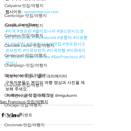
Calipatria-맛집/여행지
웹사이트: 
neimanmarcus.com
Cambridge-맛집/여행지
Credit: @ann3liao
Campton-맛집/여행지
#미국
#샌프란
#캘리포니아
#샌스란시스코
Campton-맛집/여행지
#sf
#california
#TheRotunda
#로툰타
#더로툰
타
#브런치
#샌프란시스코맛집
#샌프란시스
Cascade Locks-맛집/여행지
코브런치
#미국브런치
#미국여행
#미국데이
Centerport-맛집/여행지
트
#bruch
#afternonntea
#SanFrancisco
#미
국언니
Champaign-맛집/여행지
Charleston-맛집/여행지
제보자: 미국언니 셜리 크리에이터
구독자분들도 본인의 여행 영상과 사진을 제
Charlotte-맛집/여행지
보해 주세요
Chattanooga-맛집/여행지
 미국언니 공식 인스타그램 @migukunni
San Francisco-맛집/여행지
Chicago-맛집/여행지
Chicago-이벤트
Cincinnati-맛집/여행지