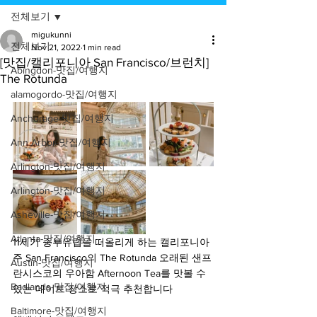
전체보기
migukunni
전체보기
Nov 21, 2022
1 min read
[맛집/캘리포니아 San Francisco/브런치]
Abingdon-맛집/여행지
The Rotunda
alamogordo-맛집/여행지
Anchorage-맛집/여행지
Ann Arbor-맛집/여행지
Arlington-맛집/여행지
Arlington-맛집/여행지
Asheville-맛집/여행지
Atlanta-맛집/여행지
11세기 중부유럽을 떠올리게 하는 캘리포니아
주 San Francisco의 The Rotunda 오래된 샌프
Austin-맛집/여행지
란시스코의 우아함 Afternoon Tea를 맛볼 수 
Badlands-맛집/여행지
있는 데이트 장소로 적극 추천합니다
Baltimore-맛집/여행지