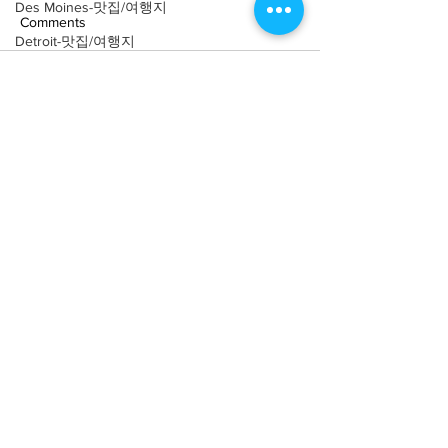
Des Moines-맛집/여행지
Comments
Detroit-맛집/여행지
Doral-맛집/여행지
Write a comment...
[여행지/캘리포니아
[여행지/캘리포니
Dripping Springs-맛집/여행지
Carmel/바다] Point Lobos
Francisco/튤립
Dry Tortugas-맛집/여행지
State Natural Reserve
Queen Wilhelmin
Garden
Edgewater-맛집/여행지
El Paso-맛집/여행지
Empire-맛집/여행지
Essex-맛집/여행지
About
회사소개
광고문의
Eureka Springs-맛집/여행지
제휴문의
서포터즈
everett-맛집/여행지
Forest Grove-맛집/여행지
Community
미국 서부 커뮤니티
Fort Worth-맛집/여행지
미국 중부 커뮤니티