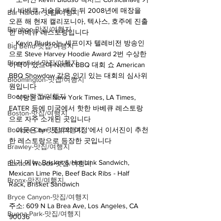
서 바베큐 기술을 배운 뒤 2008년에 매장을 
Bar Harbor-맛집/여행지
오픈 해 현재 캘리포니아, 텍사스, 호주에 진출
Baraboo-맛집/여행지
한 바베큐 레스토랑입니다
ㆍKevin Bludso는 셰프이자 텔레비전 방송인
Big Bend-맛집/여행지
으로 Steve Harvey Hoodie Award 2번 수상한 
Bloomfield-맛집/여행지
이력이 있으며 Netflix BBQ 대회 쇼 American 
BBQ Showdow 같은 인기 있는 대회의 심사위
Bloomington-맛집/여행지
원입니다
Boone-맛집/여행지
ㆍ식당은 The New York Times, LA Times, 
EATER 등에 미국에서 핫한 바베큐 레스토랑
Boston-맛집/여행지
으로 자주 소개된 곳입니다
ㆍ이곳은 tvn '뜻밖의 여정'에서 이서진이 추천
Boulder City-맛집/여행지
한 레스토랑으로 등장한 곳입니다
Brawley-맛집/여행지
인기 메뉴: Brisket & Hot Link Sandwich, 
Bretton Woods-맛집/여행지
Mexican Lime Pie, Beef Back Ribs - Half 
Bronx-맛집/여행지
Rack, Brisket Sandwich
Bryce Canyon-맛집/여행지
주소: 609 N La Brea Ave, Los Angeles, CA 
Buena Park-맛집/여행지
90036