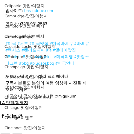
Calipatria-맛집/여행지
웹사이트: 
barandque.com
Cambridge-맛집/여행지
연락처: (323) 931-2583
Campton-맛집/여행지
Campton-맛집/여행지
Credit: @thejoe
#미국
#서부
#미국맛집
#미국바베큐
#바베큐
Cascade Locks-맛집/여행지
#텍사스
#캘리포니아
#la
#엘에이맛집
#BludsosBar
#losangeles
#미국여행
#맛집스
Centerport-맛집/여행지
타그램
#bbq
#bludsosbbq
#미국언니
Champaign-맛집/여행지
제보자: 미국언니 셜리 크리에이터
Charleston-맛집/여행지
구독자분들도 본인의 여행 영상과 사진을 제
Charlotte-맛집/여행지
보해 주세요
미국언니 공식 인스타그램 @migukunni
Chattanooga-맛집/여행지
LA-맛집/여행지
Chicago-맛집/여행지
Chicago-이벤트
Cincinnati-맛집/여행지