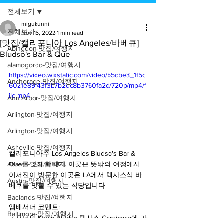
전체보기
migukunni
전체보기
Nov 16, 2022
1 min read
[맛집/캘리포니아 Los Angeles/바베큐]
Abingdon-맛집/여행지
Bludso's Bar & Que
alamogordo-맛집/여행지
https://video.wixstatic.com/video/b5cbe8_1f5c
Anchorage-맛집/여행지
6021e89f43f3b7b2dc8b3760fa2d/720p/mp4/f
ile.mp4
Ann Arbor-맛집/여행지
Arlington-맛집/여행지
Arlington-맛집/여행지
Asheville-맛집/여행지
캘리포니아주 Los Angeles Bludso's Bar & 
Que를 소개합니다. 이곳은 뜻밖의 여정에서 
Atlanta-맛집/여행지
이서진이 방문한 이곳은 LA에서 텍사스식 바
Austin-맛집/여행지
베큐를 맛볼 수 있는 식당입니다
Badlands-맛집/여행지
앰배서더 코멘트:
Baltimore-맛집/여행지
ㆍ오너인 Kevin Bludso 텍사스 Corsicana에 가