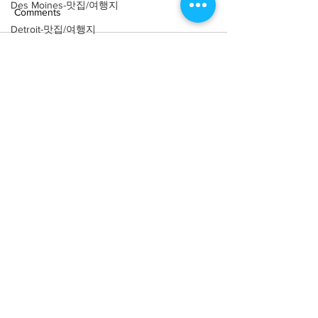
Des Moines-맛집/여행지
Comments
Detroit-맛집/여행지
Doral-맛집/여행지
Write a comment...
[맛집/캘리포니아 Los
[트렌드/ 캘리포니
Dripping Springs-맛집/여행지
Angeles/연예인 맛집] LA
Angeles/레스토랑
Yamashiro Holl
Dry Tortugas-맛집/여행지
연예인 맛집 12곳
Edgewater-맛집/여행지
El Paso-맛집/여행지
Empire-맛집/여행지
Essex-맛집/여행지
About
회사소개
광고문의
Eureka Springs-맛집/여행지
제휴문의
서포터즈
everett-맛집/여행지
Forest Grove-맛집/여행지
Community
미국 서부 커뮤니티
Fort Worth-맛집/여행지
미국 중부 커뮤니티
미국 동부 커뮤니티