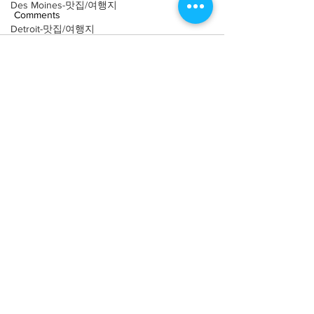
Des Moines-맛집/여행지
Comments
Detroit-맛집/여행지
Doral-맛집/여행지
Write a comment...
[여행지/일리노이 Chicago/
[맛집/일리노이 Ch
Dripping Springs-맛집/여행지
공원] Nature Boardwalk
식] Parachute
Dry Tortugas-맛집/여행지
Edgewater-맛집/여행지
El Paso-맛집/여행지
Empire-맛집/여행지
Essex-맛집/여행지
About
회사소개
광고문의
Eureka Springs-맛집/여행지
제휴문의
서포터즈
everett-맛집/여행지
Forest Grove-맛집/여행지
Community
미국 서부 커뮤니티
Fort Worth-맛집/여행지
미국 중부 커뮤니티