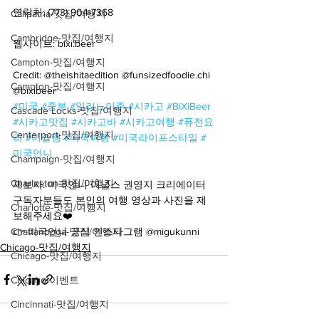
연락처: (773) 904-7368
Calipatria-맛집/여행지
Cambridge-맛집/여행지
웹사이트: bixi.beer
Campton-맛집/여행지
Credit: @theishitaedition @funsizedfoodie.chi 
Campton-맛집/여행지
@bixibeer
#미국
#중부
#일리노이주
#시카고
#BiXiBeer
Cascade Locks-맛집/여행지
#시카고맛집
#시카고바
#시카고여행
#퓨전요
Centerport-맛집/여행지
리
#미슐랭
#미국여행
#미국라이프스타일
#
미국언니
Champaign-맛집/여행지
Charleston-맛집/여행지
제보자: 미국언니 어널스 권영지 크리에이터
구독자분들도 본인의 여행 영상과 사진을 제
Charlotte-맛집/여행지
보해주세요❤️
Chattanooga-맛집/여행지
👉 미국언니 공식 인스타그램 @migukunni
Chicago-맛집/여행지
Chicago-맛집/여행지
Chicago-이벤트
Cincinnati-맛집/여행지