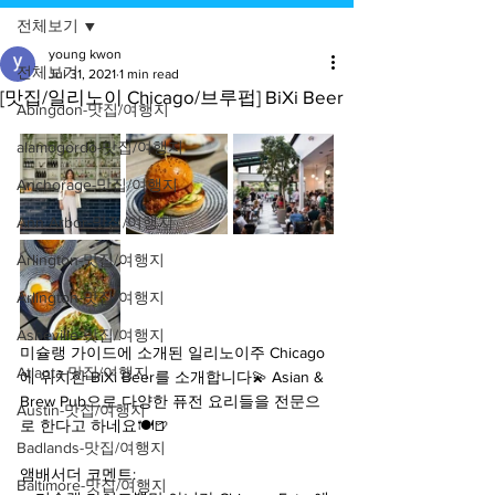
전체보기
young kwon
전체보기
Jul 31, 2021
1 min read
[맛집/일리노이 Chicago/브루펍] BiXi Beer
Abingdon-맛집/여행지
alamogordo-맛집/여행지
Anchorage-맛집/여행지
Ann Arbor-맛집/여행지
Arlington-맛집/여행지
Arlington-맛집/여행지
Asheville-맛집/여행지
미슐랭 가이드에 소개된 일리노이주 Chicago
Atlanta-맛집/여행지
에 위치한 BiXi Beer를 소개합니다💫 Asian & 
Brew Pub으로 다양한 퓨전 요리들을 전문으
Austin-맛집/여행지
로 한다고 하네요🍽🍺
Badlands-맛집/여행지
앰배서더 코멘트:
Baltimore-맛집/여행지