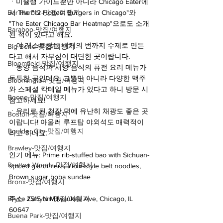
ㆍ미슐랭 가이드뿐만 아니라 Chicago Eater에
Bar Harbor-맛집/여행지
서 The "12 Hottest Burgers in Chicago"와 
"The Eater Chicago Bar Heatmap"으로도 소개
Baraboo-맛집/여행지
된 적이 있다고 해요.
ㆍ이 레스토랑은 버거의 번까지 수제로 만든
Big Bend-맛집/여행지
다고 해서 자부심이 대단한 곳이랍니다.
Bloomfield-맛집/여행지
ㆍ동양 음식과 서양 음식의 퓨전 요리 메뉴가 
독특한 곳인데요. 그뿐만 아니라 다양한 맥주
Bloomington-맛집/여행지
와 스페셜 칵테일 메뉴가 있다고 하니 방문 시 
Boone-맛집/여행지
참고하세요!
ㆍ유리로 된 천장 덕에 유난히 채광도 좋은 곳
Boston-맛집/여행지
이랍니다! 아울러 루프탑 야외석도 매력적이
Boulder City-맛집/여행지
라고 하네요.
Brawley-맛집/여행지
인기 메뉴: Prime rib-stuffed bao with Sichuan-
Bretton Woods-맛집/여행지
spiced giardiniera, Yibin-style belt noodles, 
Brown sugar boba sundae
Bronx-맛집/여행지
Bryce Canyon-맛집/여행지
주소: 2515 N Milwaukee Ave, Chicago, IL 
60647
Buena Park-맛집/여행지