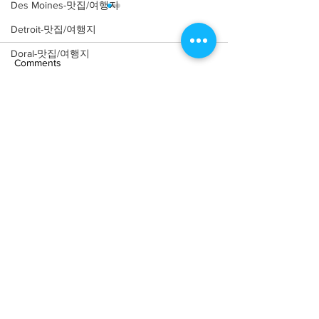
Des Moines-맛집/여행지
Detroit-맛집/여행지
Doral-맛집/여행지
Comments
Dripping Springs-맛집/여행지
Dry Tortugas-맛집/여행지
Write a comment...
[여행지/일리노이 Chicago/
[맛집/일리노이 Ch
Edgewater-맛집/여행지
공원] Nature Boardwalk
식] Parachute
El Paso-맛집/여행지
Empire-맛집/여행지
Essex-맛집/여행지
Eureka Springs-맛집/여행지
everett-맛집/여행지
About
회사소개
광고문의
Forest Grove-맛집/여행지
제휴문의
서포터즈
Fort Worth-맛집/여행지