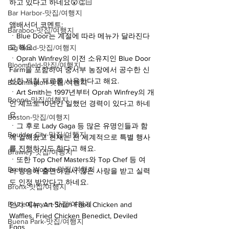
하고 있다고 하네요😲👏🏻
Bar Harbor-맛집/여행지
앰배서더 코멘트:
Baraboo-맛집/여행지
ㆍBlue Door는 계절에 따라 메뉴가 달라진다
고 해요.
Big Bend-맛집/여행지
ㆍOprah Winfrey의 이전 소유지인 Blue Door 
Bloomfield-맛집/여행지
Farm을 포함하여 중서부 농장에서 공수한 신
선한 제철 재료를 사용한다고 해요.
Bloomington-맛집/여행지
ㆍArt Smith는 1997년부터 Oprah Winfrey의 개
Boone-맛집/여행지
인 셰프로 10년간 일했던 경력이 있다고 하네
요.
Boston-맛집/여행지
ㆍ그 후로 Lady Gaga 등 많은 유명인들과 함
Boulder City-맛집/여행지
께 일해왔고 현재는 전 세계적으로 특별 행사
를 진행하기도 한다고 해요.
Brawley-맛집/여행지
ㆍ또한 Top Chef Masters와 Top Chef 등 여
Bretton Woods-맛집/여행지
러 방송에 출연하면서 많은 사랑을 받고 실력
도 인정 받았다고 하네요. 
Bronx-맛집/여행지
Bryce Canyon-맛집/여행지
인기 메뉴: Art Smith Fried Chicken and 
Waffles, Fried Chicken Benedict, Deviled 
Buena Park-맛집/여행지
Eggs