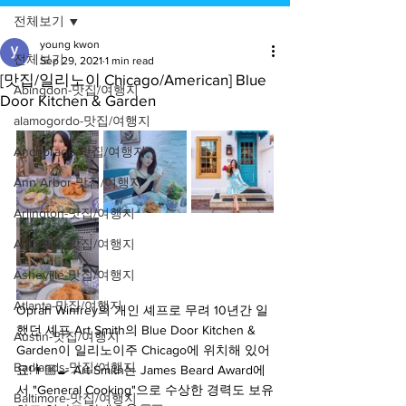
전체보기
young kwon
전체보기
Sep 29, 2021
1 min read
[맛집/일리노이 Chicago/American] Blue
Abingdon-맛집/여행지
Door Kitchen & Garden
alamogordo-맛집/여행지
Anchorage-맛집/여행지
Ann Arbor-맛집/여행지
Arlington-맛집/여행지
Arlington-맛집/여행지
Asheville-맛집/여행지
Atlanta-맛집/여행지
Oprah Winfrey의 개인 셰프로 무려 10년간 일
했던 셰프 Art Smith의 Blue Door Kitchen & 
Austin-맛집/여행지
Garden이 일리노이주 Chicago에 위치해 있어
Badlands-맛집/여행지
요!👨🏼‍🍳 Art Smith는 James Beard Award에
서 "General Cooking"으로 수상한 경력도 보유
Baltimore-맛집/여행지