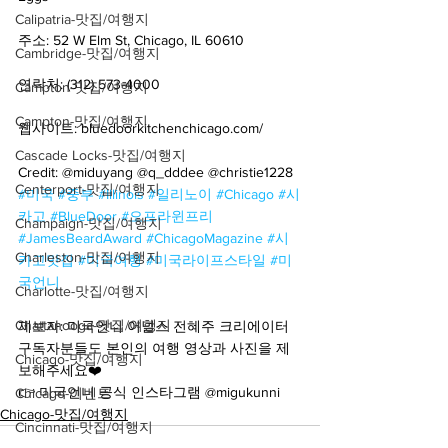
Calipatria-맛집/여행지
주소: 52 W Elm St, Chicago, IL 60610
Cambridge-맛집/여행지
연락처: (312) 573-4000
Campton-맛집/여행지
Campton-맛집/여행지
웹사이트: bluedoorkitchenchicago.com/
Cascade Locks-맛집/여행지
Credit: @miduyang @q_dddee @christie1228
Centerport-맛집/여행지
#미국
#중부
#Illinois
#일리노이
#Chicago
#시
카고
#BlueDoor
#오프라윈프리
Champaign-맛집/여행지
#JamesBeardAward
#ChicagoMagazine
#시
Charleston-맛집/여행지
카고맛집
#미국여행
#미국라이프스타일
#미
국언니
Charlotte-맛집/여행지
Chattanooga-맛집/여행지
제보자: 미국언니 어널스 전혜주 크리에이터
구독자분들도 본인의 여행 영상과 사진을 제
Chicago-맛집/여행지
보해주세요❤️
👉 미국언니 공식 인스타그램 @migukunni
Chicago-이벤트
Chicago-맛집/여행지
Cincinnati-맛집/여행지