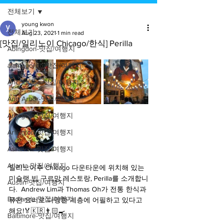
전체보기
young kwon
전체보기
Aug 23, 2021
1 min read
[맛집/일리노이 Chicago/한식] Perilla
Abingdon-맛집/여행지
alamogordo-맛집/여행지
Anchorage-맛집/여행지
Ann Arbor-맛집/여행지
Arlington-맛집/여행지
Arlington-맛집/여행지
Asheville-맛집/여행지
Atlanta-맛집/여행지
일리노이주 Chicago 다운타운에 위치해 있는 
미슐랭 빕 구르망 레스토랑, Perilla를 소개합니
Austin-맛집/여행지
다.  Andrew Lim과 Thomas Oh가 전통 한식과 
Badlands-맛집/여행지
퓨전 요리로 다양한 계층에 어필하고 있다고 
해요!🏅🇰🇷👨🏻‍🍳 
Baltimore-맛집/여행지