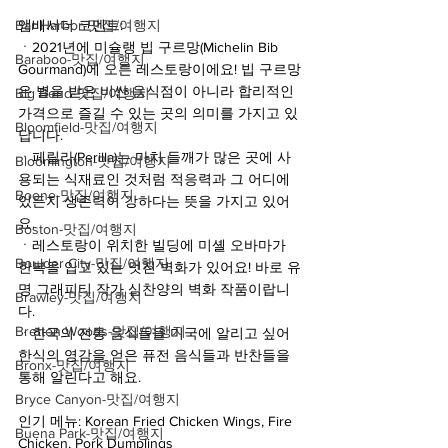
Bar Harbor-맛집/여행지
앰배서더 코멘트:
ㆍ2021년에 미슐랭 빕 구르망(Michelin Bib 
Baraboo-맛집/여행지
Gourmand)에 오른 레스토랑이에요! 빕 구르망
은 별을 받은 비싼 음식점이 아니라 합리적인 
Big Bend-맛집/여행지
가격으로 즐길 수 있는 곳의 의미를 가지고 있
Bloomfield-맛집/여행지
답니다.
ㆍ페릴라(Perilla)는 마치 들깨가 많은 곳에 사
Bloomington-맛집/여행지
용되는 식재료인 것처럼 적응력과 그 어디에 
Boone-맛집/여행지
있든지 생존력이 강하다는 뜻을 가지고 있어
요.
Boston-맛집/여행지
ㆍ레스토랑이 위치한 빌딩에 미셸 오바마가 
Boulder City-맛집/여행지
한복을 입고 있는 멋진 벽화가 있어요! 바로 유
명 그래피티 작가 심찬양의 벽화 작품이랍니
Brawley-맛집/여행지
다.
Bretton Woods-맛집/여행지
ㆍ한국의 전통 음식들을 미국에 알리고 싶어 
한식의 영감을 얻은 퓨전 음식들과 반찬들을 
Bronx-맛집/여행지
통해 알린다고 해요. 
Bryce Canyon-맛집/여행지
인기 메뉴: Korean Fried Chicken Wings, Fire 
Buena Park-맛집/여행지
Chicken, Pork Dumplings