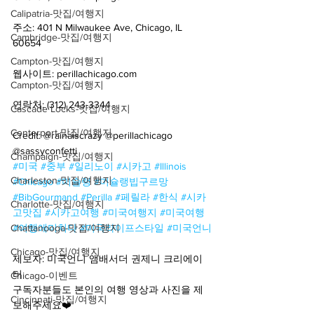
Calipatria-맛집/여행지
주소: 401 N Milwaukee Ave, Chicago, IL 
Cambridge-맛집/여행지
60654
Campton-맛집/여행지
웹사이트: perillachicago.com
Campton-맛집/여행지
연락처: (312) 243-3344
Cascade Locks-맛집/여행지
Centerport-맛집/여행지
Credit: @rainaiscrazy @perillachicago 
@sassyconfetti 
Champaign-맛집/여행지
#미국
#중부
#일리노이
#시카고
#Illinois
Charleston-맛집/여행지
#Chicago
#미슐랭
#미슐랭빕구르망
#BibGourmand
#Perilla
#페릴라
#한식
#시카
Charlotte-맛집/여행지
고맛집
#시카고여행
#미국여행지
#미국여행
Chattanooga-맛집/여행지
#여행에미치다
#미국라이프스타일
#미국언니
Chicago-맛집/여행지
제보자: 미국언니 앰배서더 권제니 크리에이
터
Chicago-이벤트
구독자분들도 본인의 여행 영상과 사진을 제
Cincinnati-맛집/여행지
보해주세요❤️