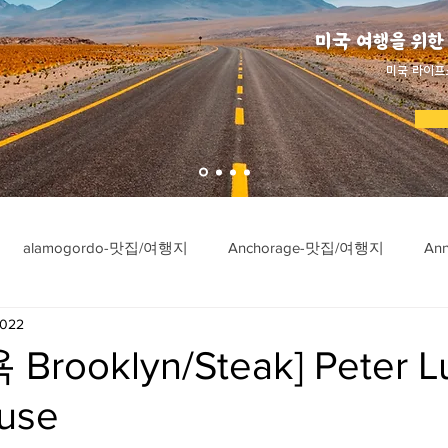
미국 여행을 위한
​미국 라이프
alamogordo-맛집/여행지
Anchorage-맛집/여행지
An
2022
ngton-맛집/여행지
Asheville-맛집/여행지
Atlanta-맛집/여행
rooklyn/Steak] Peter L
use
imore-맛집/여행지
Bar Harbor-맛집/여행지
Baraboo-맛집