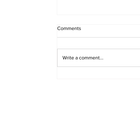
Comments
Write a comment...
[여행지/뉴욕 Hudson River/박
물관] Dia Beacon