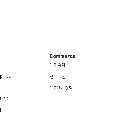
Commerce
미국 슈퍼
p 100
언니 쿠폰
품
미국언니 핫딜
행 찾기
기