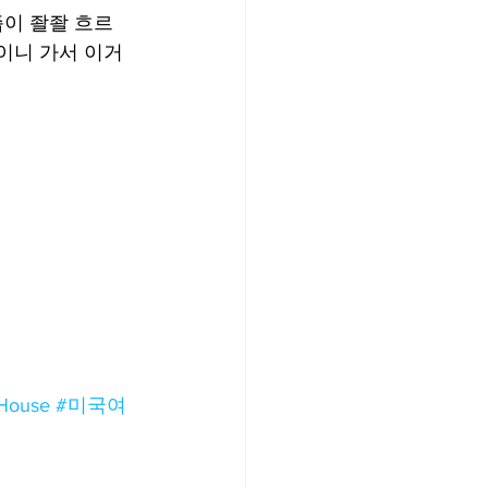
육즙이 좔좔 흐르
이니 가서 이거 
kHouse
#미국여