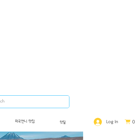
0
미국언니 맛집
Log In
핫딜