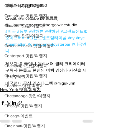
연락처: (212) 490-6650
Calipatria-맛집/여행지
Cambridge-맛집/여행지
Credit: @alicebabe (愛麗思思) 
@jj_journey_nomad @borgo.winestudio 
Campton-맛집/여행지
#미국
#동부
#맨해튼
#맨하탄
#그랜드센트럴
Campton-맛집/여행지
오이스터바
#그랜드센트럴터미널
#ny
#nyc
#manhattan
#grandcentraloysterbar
#미국언
Cascade Locks-맛집/여행지
니
Centerport-맛집/여행지
제보자: 미국언니 앰배서더 샐리 크리에이터
Champaign-맛집/여행지
구독자 분들도 본인의 여행 영상과 사진을 제
Charleston-맛집/여행지
보해주세요
미국언니 공식 인스타그램 @migukunni
Charlotte-맛집/여행지
New York-맛집/여행지
Chattanooga-맛집/여행지
Chicago-맛집/여행지
Chicago-이벤트
Cincinnati-맛집/여행지