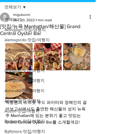
전체보기
migukunni
전체보기
Dec 20, 2022
1 min read
[맛집/뉴욕 Manhattan/해산물] Grand
Abingdon-맛집/여행지
Central Oyster Bar
alamogordo-맛집/여행지
Anchorage-맛집/여행지
Ann Arbor-맛집/여행지
Arlington-맛집/여행지
Arlington-맛집/여행지
Asheville-맛집/여행지
Atlanta-맛집/여행지
백종원의 스트릿 푸드 파이터와 정해인의 걸
어보고서에서도 출연한 해산물의 성지 뉴욕
Austin-맛집/여행지
주 Manhattan에 있는 분위기 좋고 맛있는 
Badlands-맛집/여행지
Grand Central Oyster Bar를 소개할게요!
Baltimore-맛집/여행지