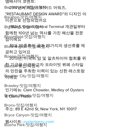
앰배서더 코멘트:
Bar Harbor-맛집/여행지
ㆍ2017년에 제임스 비어드 어워즈, 
"RESTAURANT DESIGN AWARD"의 디자인 아
Baraboo-맛집/여행지
이콘으로 선정되었어요
ㆍ1913년, Grand Central Terminal 개관일부터 
Big Bend-맛집/여행지
함께한 100년 넘는 역사를 가진 해산물 전문
Bloomfield-맛집/여행지
점이에요
ㆍ최대 30종류의 굴과 25가지의 생선류를 제
Bloomington-맛집/여행지
공하고 있어요
Boone-맛집/여행지
ㆍ2013년, 미국의 암 및 알츠하이머 협회를 위
한 기금을 마련하고자 프라이빗 뷔페 스타일
Boston-맛집/여행지
의 만찬을 주최한 이력이 있는 선한 레스토랑
Boulder City-맛집/여행지
이에요
Brawley-맛집/여행지
인기메뉴: Clam Chowder, Medley of Oysters 
Bretton Woods-맛집/여행지
& Clams Platter
Bronx-맛집/여행지
주소: 89 E 42nd St, New York, NY 10017
Bryce Canyon-맛집/여행지
웹사이트: 
oysterbarny.com/
Buena Park-맛집/여행지