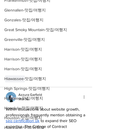
Frankenmuth-맛집/여행지
Glennallen-맛집/여행지
Gonzales-맛집/여행지
Great Smoky Mountain-맛집/여행지
Greenville-맛집/여행지
Harrison-맛집/여행지
Harrison-맛집/여행지
Harrison-맛집/여행지
Hiawassee-맛집/여행지
Like
High Springs-맛집/여행지
Azzura Garfield
Hoboken-맛집/여행지
Mar 16
Honolulu-맛집/여행지
Within discussions about website growth, 
professionals frequently mention obtaining a 
Houston-맛집/여행지
seo certification uk
 to expand their SEO 
expertise. The College of Contract 
Hurricane-맛집/여행지