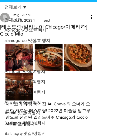
전체보기
migukunni
전체보기
Oct 9, 2023
1 min read
[레스토랑/일리노이 Chicago/아메리칸]
Abingdon-맛집/여행지
Ciccio Mio
alamogordo-맛집/여행지
Anchorage-맛집/여행지
Ann Arbor-맛집/여행지
Arlington-맛집/여행지
Arlington-맛집/여행지
Asheville-맛집/여행지
Atlanta-맛집/여행지
시카고의 유명 버거집 Au Cheval의 오너가 오
픈한 새로운 레스토랑! 2022년 미슐랭 빕그루
Austin-맛집/여행지
망으로 선정된 일리노이주 Chicago의 Ciccio 
Badlands-맛집/여행지
Mio를 소개합니다
Baltimore-맛집/여행지