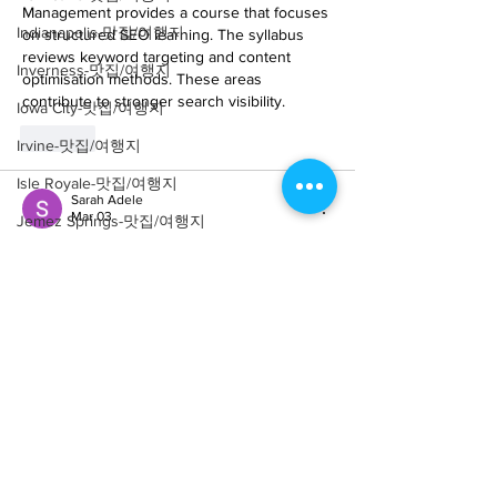
Management provides a course that focuses 
Indianapolis-맛집/여행지
on structured SEO learning. The syllabus 
reviews keyword targeting and content 
Inverness-맛집/여행지
optimisation methods. These areas 
contribute to stronger search visibility.
Iowa City-맛집/여행지
Like
Irvine-맛집/여행지
Isle Royale-맛집/여행지
Sarah Adele
Mar 03
Jemez Springs-맛집/여행지
UNICCM clarifies
what is bioethanol
 in 
Joshua Tree-맛집/여행지
accessible language. Renewable sourcing is 
Joshua Tree-맛집/여행지
described. Environmental gains are outlined. 
Readers understand sustainable fuel 
Kanab-맛집/여행지
development.
Kearny-맛집/여행지
Like
Kelso-맛집/여행지
Wright Price
Kenneth Square-맛집/여행지
Feb 09
Kerhonkson-맛집/여행지