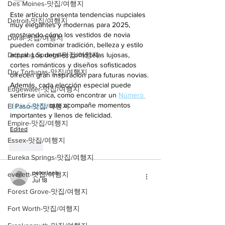
Des Moines-맛집/여행지
Este artículo presenta tendencias nupciales 
Detroit-맛집/여행지
muy elegantes y modernas para 2025, 
mostrando cómo los vestidos de novia 
Doral-맛집/여행지
pueden combinar tradición, belleza y estilo 
Dripping Springs-맛집/여행지
actual. Los detalles como telas lujosas, 
cortes románticos y diseños sofisticados 
Dry Tortugas-맛집/여행지
ofrecen gran inspiración para futuras novias. 
Además, cada elección especial puede 
Edgewater-맛집/여행지
sentirse única, como encontrar un 
Número 
de la Suerte
 que acompañe momentos 
El Paso-맛집/여행지
importantes y llenos de felicidad.
Empire-맛집/여행지
Edited
Essex-맛집/여행지
Like
Eureka Springs-맛집/여행지
peterlenb
everett-맛집/여행지
Jul 18
Forest Grove-맛집/여행지
Fort Worth-맛집/여행지