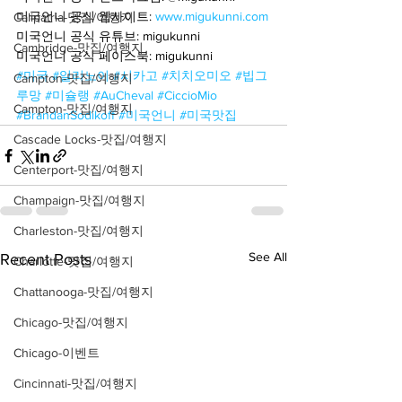
미국언니 공식 웹사이트: 
www.migukunni.com
Calipatria-맛집/여행지
미국언니 공식 유튜브: migukunni
Cambridge-맛집/여행지
미국언니 공식 페이스북: migukunni
#미국
#일리노이
#시카고
#치치오미오
#빕그
Campton-맛집/여행지
루망
#미슐랭
#AuCheval
#CiccioMio
Campton-맛집/여행지
#BrandanSodikoff
#미국언니
#미국맛집
Cascade Locks-맛집/여행지
Centerport-맛집/여행지
Champaign-맛집/여행지
Charleston-맛집/여행지
See All
Recent Posts
Charlotte-맛집/여행지
Chattanooga-맛집/여행지
Chicago-맛집/여행지
Chicago-이벤트
Cincinnati-맛집/여행지