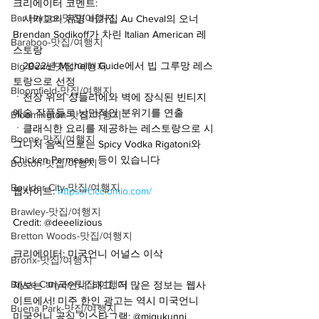
크리에이터 코멘트:
Bar Harbor-맛집/여행지
ㆍ시카고의 유명 버거집 Au Cheval의 오너 
Brendan Sodikoff가 차린 Italian American 레
Baraboo-맛집/여행지
스토랑
ㆍ2022년 Michelin Guide에서 빕 그루망 레스
Big Bend-맛집/여행지
토랑으로 선정
Bloomfield-맛집/여행지
ㆍ천장 위의 샹들리에와 벽에 장식된 빈티지 
예술 작품들로 낭만적인 분위기를 연출
Bloomington-맛집/여행지
ㆍ클래식한 요리를 제공하는 레스토랑으로 시
Boone-맛집/여행지
그니처 음식으로는 Spicy Vodka Rigatoni와 
Chicken Parmesan 등이 있습니다
Boston-맛집/여행지
Boulder City-맛집/여행지
웹사이트: 
https://cicciomio.com/
Brawley-맛집/여행지
Credit: @deeelizious
Bretton Woods-맛집/여행지
크리에이터: 미국언니 어널스 이삭
Bronx-맛집/여행지
Bryce Canyon-맛집/여행지
제보는 '미국언니' 태그, 더 많은 정보는 웹사
이트에서! 미주 한인 광고는 역시 미국언니
Buena Park-맛집/여행지
미국언니 공식 인스타그램: @migukunni