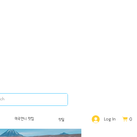
0
미국언니 맛집
Log In
핫딜