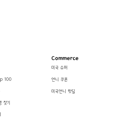
Commerce
미국 슈퍼
p 100
언니 쿠폰
품
미국언니 핫딜
행 찾기
기