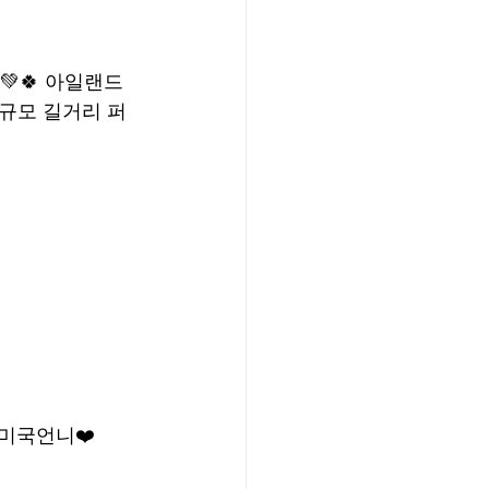
💚🍀 아일랜드
대규모 길거리 퍼
 미국언니❤️