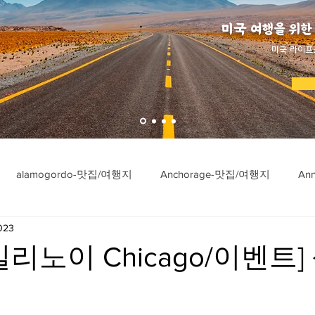
미국 여행을 위한
​미국 라이프
alamogordo-맛집/여행지
Anchorage-맛집/여행지
An
023
ngton-맛집/여행지
Asheville-맛집/여행지
Atlanta-맛집/여행
리노이 Chicago/이벤트]
imore-맛집/여행지
Bar Harbor-맛집/여행지
Baraboo-맛집