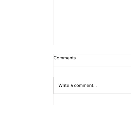
Comments
Write a comment...
[이벤트/일리노이 Chicago/라
이트쇼] Let it Shine Drive Thru