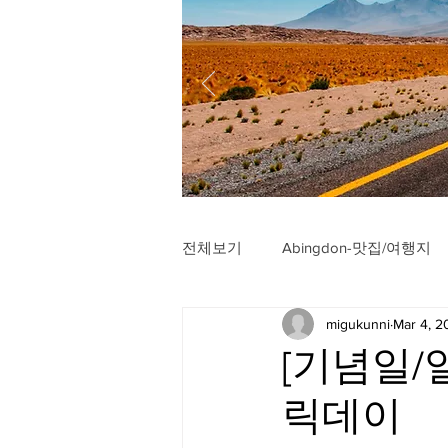
전체보기
Abingdon-맛집/여행지
migukunni
Mar 4, 2
Arlington-맛집/여행지
Arli
[기념일/일
릭데이
Badlands-맛집/여행지
Balt