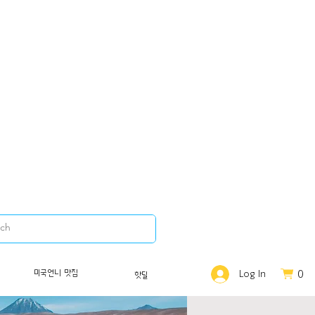
0
미국언니 맛집
Log In
핫딜