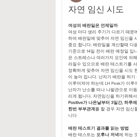
자연 임신 시도
여성의 배란일은 언제일까
여성 마다 생리 주기가 다르기 때문에
하여 배란일에 맞추어 자연 임신을 시
중요 합니다. 배란일을 계산할때 다음
기준으로 14일 전이 배란 예정일 입
은 스트레스나 여러가지 요인에 의해
라질수 있으므로 배란 테스트기를 사
정확하게 맞추어 자연 임신을 시도 
이 높아 집니다. 난자가 배란을 하기 위
이루어져야 하는데 LH Peak가 이루
난자가 난소를 떠나 나팔관으로 이
리게 됩니다. 자연임신을 하기위해서
Positive가 나온날부터 3일간, 하루
한번 부부관계
를 할 경우 자연 임신
니다
배란 테스트기 
배란 테스트는 
오후나 저녁
에 하는 것