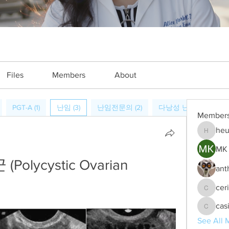
Files
Members
About
PGT-A (1)
난임 (3)
난임전문의 (2)
다낭성 난소 증후군 (1)
Member
heu
heulwenl
MK 
lycystic Ovarian 
ant
cer
ceridwe
cas
casinok
See All 