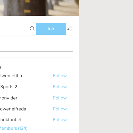
Join
무월경 (1)
배란 예정일 (2)
배란 테스트기 (1)
배란일 (2)
s
lwenletitia
Follow
etitia
Sports 2
Follow
hony der
Follow
idwenelfreda
Follow
nelfreda
inokfunbet
Follow
funbet
Members (124)