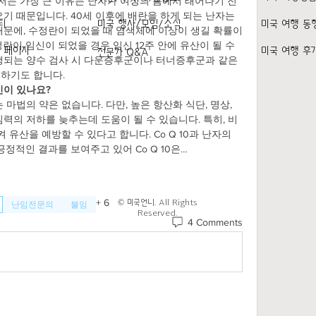
는 가장 큰 이유는 난자가 여성의 몸에서 태어나기 전
기 때문입니다. 40세 이후에 배란을 하게 되는 난자는 
티
미국 행사/모임/소식
미국 여행 동
문에, 수정란이 되었을 때 염색체에 이상이 생길 확률이 
란이 임신이 되었을 경우 임신 12주 안에 유산이 될 수
k 페이지
미국 여행 후
전문가 Q&A
진행되는 양수 검사 시 다운증후군이나 터너증후군과 같은 
하기도 합니다.
민이 있나요?
마법의 약은 없습니다. 다만, 높은 항산화 식단, 명상, 
력의 저하를 늦추는데 도움이 될 수 있습니다. 특히, 비
켜 유산을 예방할 수 있다고 합니다. Co Q 10과 난자의 
정적인 결과를 보여주고 있어 Co Q 10은…
+
6
© 미국언니. All Rights
난임전문의
불임
Reserved.
4 Comments