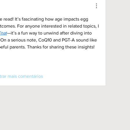
e read! It’s fascinating how age impacts egg 
comes. For anyone interested in related topics, I 
Fnaf
—it’s a fun way to unwind after diving into 
ty. On a serious note, CoQ10 and PGT-A sound like 
eful parents. Thanks for sharing these insights!
trar mais comentários