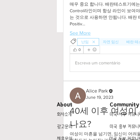
매우 중요 합니다. 배란테스트기에는 Co
Control라인이며 항상 라인이 보
는 것으로 사용하면 안됩니다. 배란 
Positiv…
See More
난임
자연 임신
배란 테
0
Escreva um comentário
Alice Park
June 19, 2023
About
Community
40세 이후 여성이
회사소개
미국 서부 커뮤니
나요? 
광고문의
미국 중부 커뮤니
여성이 마흔을 넘기면, 임신이 어려울
제휴문의
미국 동부 커뮤니