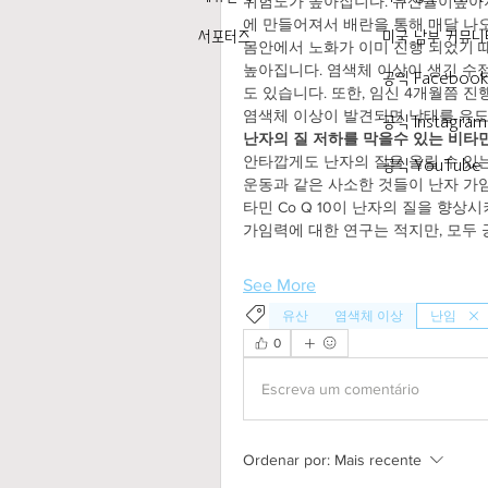
위험도가 높아집니다. 유산율이높아지
에 만들어져서 배란을 통해 매달 나오
서포터즈
미국 남부 커뮤니
몸안에서 노화가 이미 진행 되었기 때
높아집니다. 염색체 이상이 생긴 수정
공식 Faceboo
도 있습니다. 또한, 임신 4개월쯤 
염색체 이상이 발견되면 낙태를 유도
공식 Instagram
난자의 질 저하를 막을수 있는 비타
안타깝게도 난자의 질을 올릴 수 있는 
공식 YouTube
운동과 같은 사소한 것들이 난자 가임
타민 Co Q 10이 난자의 질을 향상시
가임력에 대한 연구는 적지만, 모두 긍
See More
유산
염색체 이상
난임
0
Escreva um comentário
Ordenar por:
Mais recente