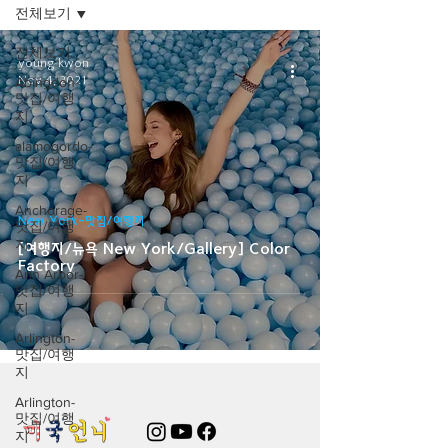
전체보기
전체보기
young kwon
Nov 4, 2021
Abingdon-
맛집/여행
지
alamogordo-
맛집/여행
지
Anchorage-
New York-맛집/여행지
맛집/여행
지
[여행지/뉴욕 New York/Gallery] Color
Factory
Ann Arbor-
맛집/여행
지
Arlington-
맛집/여행
지
Arlington-
맛집/여행
지