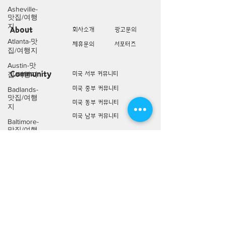
Asheville-
맛집/여행
지
About
회사소개
광고문의
Atlanta-맛
제휴문의
서포터즈
집/여행지
Austin-맛
Community
미국 서부 커뮤니티
집/여행지
미국 중부 커뮤니티
Badlands-
맛집/여행
미국 동부 커뮤니티
지
미국 남부 커뮤니티
Baltimore-
맛집/여행
지
미국 생활정보
Living
미국 대나무숲
Bar
Harbor-맛
구인/구직/취업정보
집/여행지
미국 행사/모임/소식
Baraboo-맛
전문가 Q&A
집/여행지
Big Bend-
맛집/여행
미국 여행지
Lifestyle