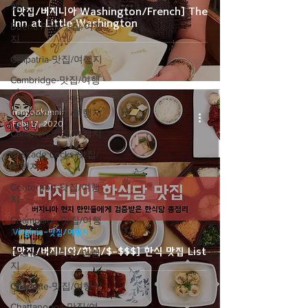
행지
[맛집/버지니아 Washington/French] The
Inn at Little Washington
Buena Park-맛집/여행
지
Calipatria-맛집/여행지
Cambridge-맛집/여행
지
Campton-맛집/여행지
megookunni
Feb 17, 2020
Campton-맛집/여행지
Cascade Locks-맛집/
여행지
Centerport-맛집/여행
지
Champaign-맛집/여행
지
Virginia-맛집/여행지
[맛집/버지니아/한식/$-$$$] 한식 맛집 List
Charleston-맛집/여행
지
Charlotte-맛집/여행지
Chattanooga-맛집/여