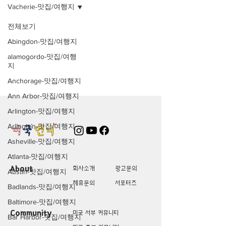
Vacherie-맛집/여행지
전체보기
Posts Coming Soon
Abingdon-맛집/여행지
alamogordo-맛집/여행
Explore other categories in this
지
blog or check back later.
Anchorage-맛집/여행지
Ann Arbor-맛집/여행지
Arlington-맛집/여행지
Arlington-맛집/여행지
Asheville-맛집/여행지
Atlanta-맛집/여행지
About
회사소개
광고문의
Austin-맛집/여행지
제휴문의
서포터즈
Badlands-맛집/여행지
Baltimore-맛집/여행지
Community
미국 서부 커뮤니티
Bar Harbor-맛집/여행지