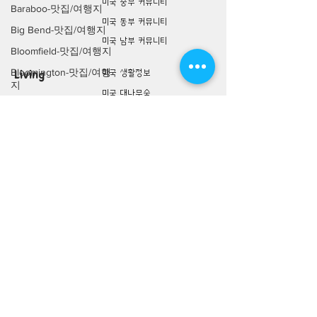
미국 중부 커뮤니티
Baraboo-맛집/여행지
미국 동부 커뮤니티
Big Bend-맛집/여행지
미국 남부 커뮤니티
Bloomfield-맛집/여행지
Bloomington-맛집/여행
미국 생활정보
Living
지
미국 대나무숲
Boone-맛집/여행지
구인/구직/취업정보
Boston-맛집/여행지
미국 행사/모임/소식
Boulder City-맛집/여행
전문가 Q&A
지
Brawley-맛집/여행지
미국 여행지
Lifestyle
Bretton Woods-맛집/여
미국 맛집 Top 100
행지
미국 여행상품
Bronx-맛집/여행지
미국 여행 동행 찾기
Bryce Canyon-맛집/여
미국 여행 후기
행지
Buena Park-맛집/여행
미국 슈퍼
Commerce
지
언니 쿠폰