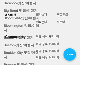
Baraboo-맛집/여행지
Big Bend-맛집/여행지
About
회사소개
광고문의
Bloomfield-맛집/여행지
제휴문의
서포터즈
Bloomington-맛집/여행
지
Community
미국 서부 커뮤니티
Boone-맛집/여행지
미국 중부 커뮤니티
Boston-맛집/여행지
미국 동부 커뮤니티
Boulder City-맛집/여행
지
미국 남부 커뮤니티
Brawley-맛집/여행지
미국 생활정보
Living
Bretton Woods-맛집/여
미국 대나무숲
행지
구인/구직/취업정보
Bronx-맛집/여행지
미국 행사/모임/소식
Bryce Canyon-맛집/여
행지
전문가 Q&A
Buena Park-맛집/여행
지
미국 여행지
Lifestyle