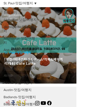
St. Paul-맛집/여행지
전체보기
megookunni
Jun 26, 2020
Abingdon-맛집/여행지
alamogordo-맛집/여행
지
Anchorage-맛집/여행
지
Ann Arbor-맛집/여행
St. Paul-맛집/여행지
지
[맛집/미네소타 St. Paul/카페&베이커
Arlington-맛집/여행지
리/$$] Cafe Latte
Arlington-맛집/여행지
Asheville-맛집/여행지
Atlanta-맛집/여행지
Austin-맛집/여행지
Badlands-맛집/여행지
Baltimore-맛집/여행지