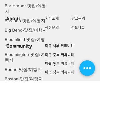
Bar Harbor-맛집/여행
지
About
회사소개
광고문의
Baraboo-맛집/여행지
제휴문의
서포터즈
Big Bend-맛집/여행지
Bloomfield-맛집/여행
지
Community
미국 서부 커뮤니티
Bloomington-맛집/여
미국 중부 커뮤니티
행지
미국 동부 커뮤니티
Boone-맛집/여행지
미국 남부 커뮤니티
Boston-맛집/여행지
미국 생활정보
Living
Boulder City-맛집/여
행지
미국 대나무숲
Brawley-맛집/여행지
구인/구직/취업정보
미국 행사/모임/소식
Bretton Woods-맛집/
여행지
전문가 Q&A
Bronx-맛집/여행지
미국 여행지
Bryce Canyon-맛집/여
Lifestyle