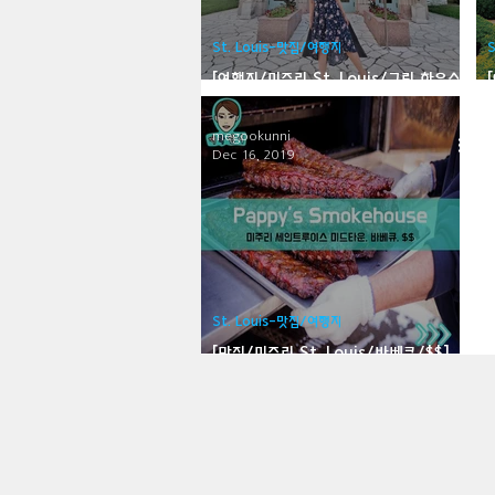
Bloomfield-맛집/여행지
Bloo
St. Louis-맛집/여행지
[여행지/미주리 St. Louis/그린 하우스]
Jewel Box
Brawley-맛집/여행지
Brett
megookunni
Dec 16, 2019
Buena Park-맛집/여행지
Cali
Cascade Locks-맛집/여행지
St. Louis-맛집/여행지
[맛집/미주리 St. Louis/바베큐/$$]
Pappy's Smokehouse