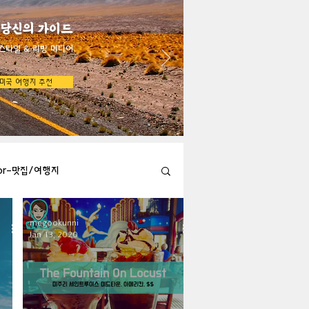
 당신의 가이드
스타일 & 리빙 미디어
미국 여행지 추천
bor-맛집/여행지
megookunni
Austin-맛집/여행지
Jan 13, 2020
지
Big Bend-맛집/여행지