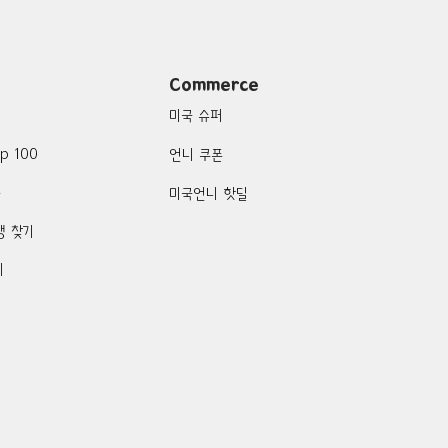
Commerce
미국 슈퍼
p 100
언니 쿠폰
품
미국언니 핫딜
행 찾기
기