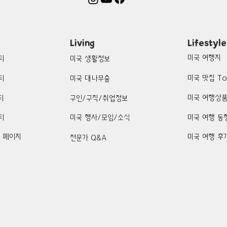
Living
Lifestyle
미국 여행지
티
미국 생활정보
미국 맛집 To
티
미국 대나무숲
미국 여행상
티
구인/구직/취업정보
티
미국 행사/모임/소식
미국 여행 동
k 페이지
미국 여행 후
전문가 Q&A