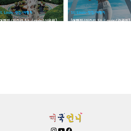
mington-맛집/여행지
Boone-맛집/여행지
Boston-맛집/여행
St. Louis-맛집/여행지
St. Louis-맛집/여행지
[여행지/미주리 St. Louis/식물원]
[여행지/미주리 St. Louis/관광지]
Missouri Botanical Garden
Gateway Arch
on Woods-맛집/여행지
Bronx-맛집/여행지
Bryce Canyon-
patria-맛집/여행지
Cambridge-맛집/여행지
Campton-맛집/
Centerport-맛집/여행지