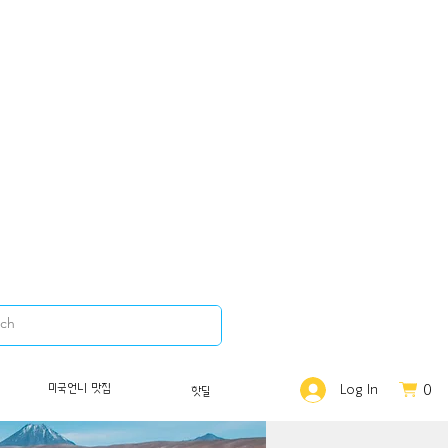
0
미국언니 맛집
Log In
핫딜