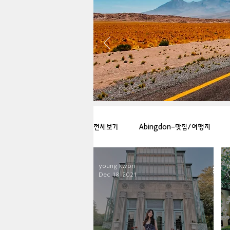
전체보기
Abingdon-맛집/여행지
young kwon
Arlington-맛집/여행지
Arlin
Dec 18, 2021
J
Badlands-맛집/여행지
Balti