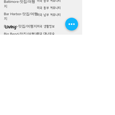
미국 중부 커뮤니티
Baltimore-맛집/여행
지
미국 동부 커뮤니티
Bar Harbor-맛집/여행
미국 남부 커뮤니티
지
Baraboo-맛집/여행지
미국 생활정보
Living
Big Bend-맛집/여행지
미국 대나무숲
구인/구직/취업정보
Bloomfield-맛집/여행
지
미국 행사/모임/소식
Bloomington-맛집/여
전문가 Q&A
행지
Boone-맛집/여행지
미국 여행지
Lifestyle
Boston-맛집/여행지
미국 맛집 Top 100
Boulder City-맛집/여
미국 여행상품
행지
미국 여행 동행 찾기
Brawley-맛집/여행지
미국 여행 후기
Bretton Woods-맛집/
여행지
미국 슈퍼
Commerce
Bronx-맛집/여행지
언니 쿠폰