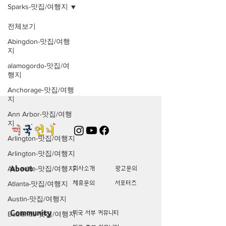
Sparks-맛집/여행지
전체보기
Posts Coming Soon
Abingdon-맛집/여행
지
Explore other categories in this
alamogordo-맛집/여
blog or check back later.
행지
Anchorage-맛집/여행
지
Ann Arbor-맛집/여행
지
Arlington-맛집/여행지
Arlington-맛집/여행지
Asheville-맛집/여행지
About
회사소개
광고문의
제휴문의
서포터즈
Atlanta-맛집/여행지
Austin-맛집/여행지
Community
미국 서부 커뮤니티
Badlands-맛집/여행지