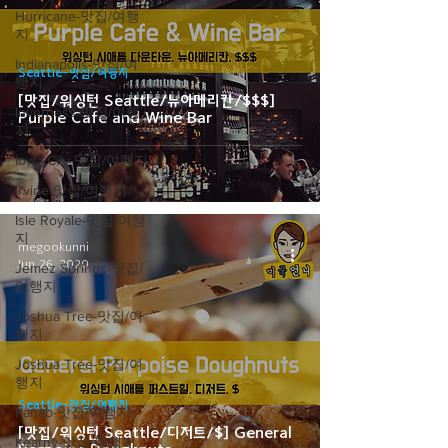
Hurricane-맛집/여행
지
Indianapolis-맛집/여
Seattle-맛집/여행지
행지
[맛집/워싱턴 Seattle/뉴아메리칸/$$$]
Inverness-맛집/여행
Purple Cafe and Wine Bar
지
Iowa City-맛집/여행지
Irvine-맛집/여행지
Isle Royale-맛집/여행
지
megookunni
Jun 26, 2020
Jemez Springs-맛집/
여행지
Joshua Tree-맛집/여
행지
Joshua Tree-맛집/여
행지
Seattle-맛집/여행지
Kanab-맛집/여행지
[맛집/워싱턴 Seattle/디저트/$] General
Kearny-맛집/여행지