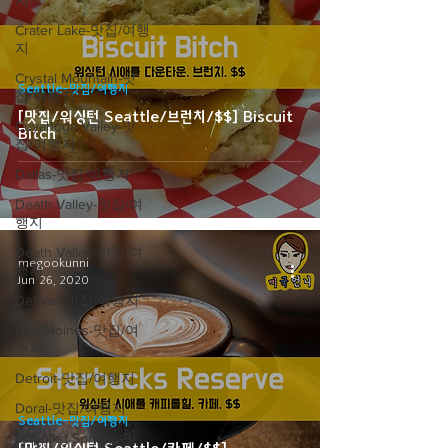
지
Crater Lake-맛집/여행
지
Crystal Mountain-맛
Seattle-맛집/여행지
집/여행지
[맛집/워싱턴 Seattle/브런치/$$] Biscuit
Cuyahoga Valley-맛
Bitch
집/여행지
Dallas-맛집/여행지
Death Valley-맛집/여
행지
Death Valley-맛집/여
megookunni
행지
Jun 26, 2020
Denver-맛집/여행지
Des Moines-맛집/여
행지
Detroit-맛집/여행지
Doral-맛집/여행지
Seattle-맛집/여행지
Dripping Springs-맛