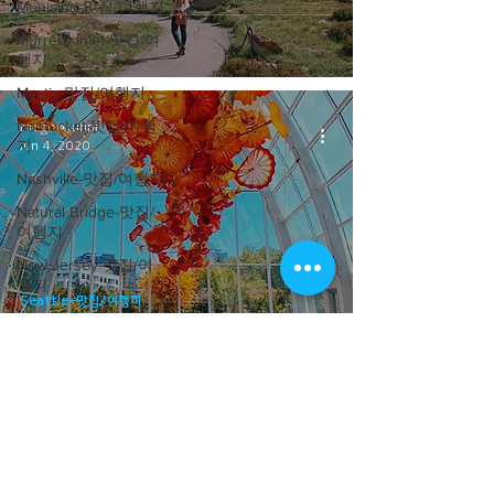
Munising-맛집/여행지
Murrells Inlet-맛집/여
행지
Mystic-맛집/여행지
Nantucket-맛집/여행
megookunni
지
Jun 4, 2020
Nashville-맛집/여행지
Natural Bridge-맛집/
여행지
New Jersey-맛집/여
행지
Seattle-맛집/여행지
New Mexico-맛집/여
[여행지/워싱턴 Seattle/박물관] Chihuly
행지
Garden and Glass
New York-맛집/여행
지
New York-이벤트
Newland-맛집/여행지
neworleans-맛집/여
megookunni