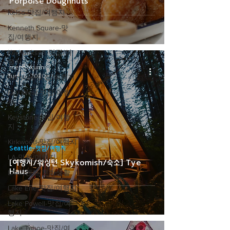
Porpoise Doughnuts
Kelso-맛집/여행지
Kenneth Square-맛
집/여행지
Kerhonkson-맛집/여
행지
megookunni
Jun 26, 2020
Kernville-맛집/여행지
Key West-맛집/여행
지
Keystone-맛집/여행
지
Kirkwood-맛집/여행지
Seattle-맛집/여행지
LA-맛집/여행지
[여행지/워싱턴 Skykomish/숙소] Tye
Haus
LA-이벤트/문화생활
Lake Erie-맛집/여행지
Lake Powell-맛집/여
행지
Lake Tahoe-맛집/여