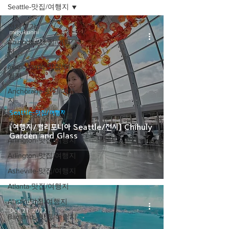
Seattle-맛집/여행지
전체보기
migukunni
Mar 22, 2023
Abingdon-맛집/여행
지
alamogordo-맛집/여
행지
Anchorage-맛집/여행
지
Seattle-맛집/여행지
Ann Arbor-맛집/여행
지
[여행지/캘리포니아 Seattle/전시] Chihuly
Garden and Glass
Arlington-맛집/여행지
Arlington-맛집/여행지
Asheville-맛집/여행지
Atlanta-맛집/여행지
Austin-맛집/여행지
migukunni
Oct 21, 2022
Badlands-맛집/여행지