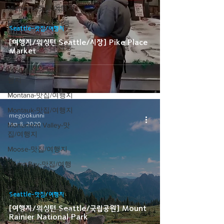
Midpines-맛집/여행지
Mill Valley-맛집/여행
Seattle-맛집/여행지
지
[여행지/워싱턴 Seattle/시장] Pike Place
Milwaukee-맛집/여행
Market
지
Minneapolis-맛집/여
행지
Montana-맛집/여행지
Montauk-맛집/여행지
megookunni
Jun 8, 2020
Monument Valley-맛
집/여행지
Moose-맛집/여행지
Morro Bay-맛집/여행
지
Mt. Rainier-맛집/여행
Seattle-맛집/여행지
지
[여행지/워싱턴 Seattle/국립공원] Mount
Munising-맛집/여행지
Rainier National Park