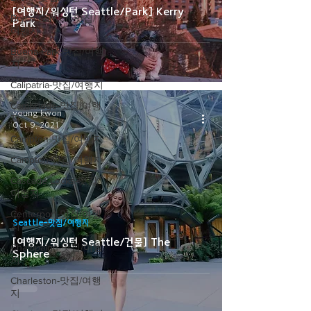
[여행지/워싱턴 Seattle/Park] Kerry
Bryce Canyon-맛집/
Park
여행지
Buena Park-맛집/여행
지
Calipatria-맛집/여행지
Cambridge-맛집/여행
young kwon
지
Oct 9, 2021
Campton-맛집/여행지
Campton-맛집/여행지
Cascade Locks-맛집/
여행지
Centerport-맛집/여행
Seattle-맛집/여행지
지
[여행지/워싱턴 Seattle/건물] The
Champaign-맛집/여행
Sphere
지
Charleston-맛집/여행
지