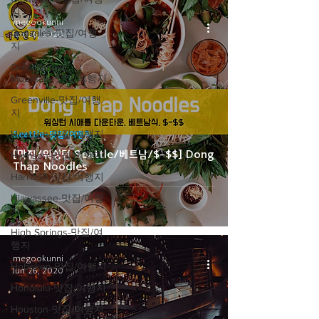
지
megookunni
Gonzales-맛집/여행
Jun 26, 2020
지
Great Smoky
Mountain-맛집/여행지
Greenville-맛집/여행
지
Harrison-맛집/여행지
Seattle-맛집/여행지
[맛집/워싱턴 Seattle/베트남/$-$$] Dong
Harrison-맛집/여행지
Thap Noodles
Harrison-맛집/여행지
Hiawassee-맛집/여행
지
High Springs-맛집/여
행지
megookunni
Hoboken-맛집/여행지
Jun 26, 2020
Honolulu-맛집/여행지
Houston-맛집/여행지