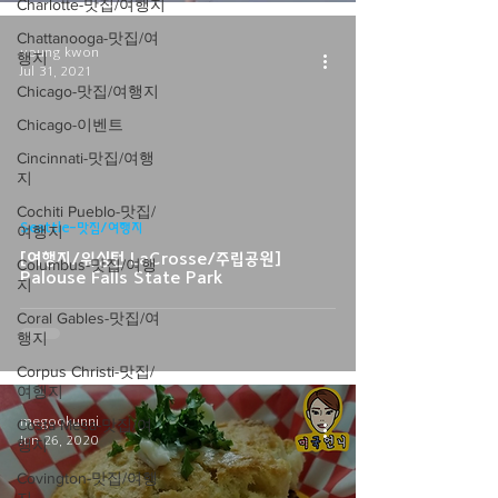
Charlotte-맛집/여행지
Chattanooga-맛집/여
young kwon
행지
Jul 31, 2021
Chicago-맛집/여행지
Chicago-이벤트
Cincinnati-맛집/여행
지
video
Cochiti Pueblo-맛집/
Seattle-맛집/여행지
여행지
[여행지/워싱턴 LaCrosse/주립공원]
Columbus-맛집/여행
Palouse Falls State Park
지
Coral Gables-맛집/여
행지
Corpus Christi-맛집/
여행지
megookunni
Costa Mesa-맛집/여
Jun 26, 2020
행지
Covington-맛집/여행