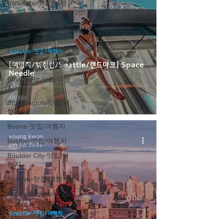
Baltimore-맛집/여행
지
Bar Harbor-맛집/여행
지
Baraboo-맛집/여행지
Seattle-맛집/여행지
Big Bend-맛집/여행지
[여행지/워싱턴/Seattle/랜드마크] Space
Needle
Bloomfield-맛집/여행
지
Bloomington-맛집/여
행지
Boone-맛집/여행지
young kwon
Boston-맛집/여행지
Jun 12, 2022
Boulder City-맛집/여
행지
Brawley-맛집/여행지
Bretton Woods-맛집/
여행지
Seattle-맛집/여행지
Bronx-맛집/여행지