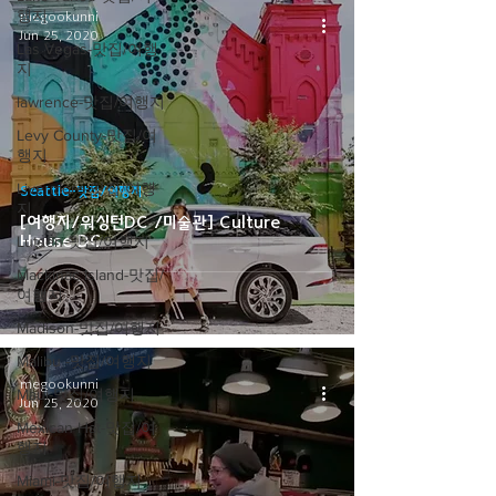
행지
megookunni
Jun 25, 2020
Las Vegas-맛집/여행
지
lawrence-맛집/여행지
Levy County-맛집/여
행지
Livermore-맛집/여행
Seattle-맛집/여행지
지
[여행지/워싱턴DC /미술관] Culture
House DC
Lutsen-맛집/여행지
Mackinac Island-맛집/
여행지
Madison-맛집/여행지
Malibu -맛집/여행지
megookunni
Maui-맛집/여행지
Jun 25, 2020
Mexican Hat-맛집/여
행지
Miami-맛집/여행지