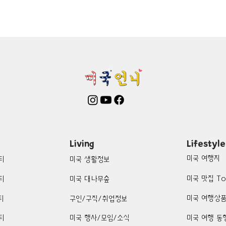
mington-맛집/여행지
Boone-맛집/여행지
Boston-맛집/여행
on Woods-맛집/여행지
Bronx-맛집/여행지
Bryce Canyon-
patria-맛집/여행지
Cambridge-맛집/여행지
Campton-맛집/
Centerport-맛집/여행지
Living
Lifestyle
미국 여행지
티
미국 생활정보
미국 맛집 To
티
미국 대나무숲
미국 여행상
티
구인/구직/취업정보
티
미국 행사/모임/소식
미국 여행 동