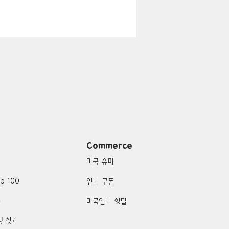
지
Boulder City-맛집/여행지
맛집/여행지
여행지
Campton-맛집/여행지
Commerce
미국 슈퍼
p 100
언니 쿠폰
품
미국언니 핫딜
행 찾기