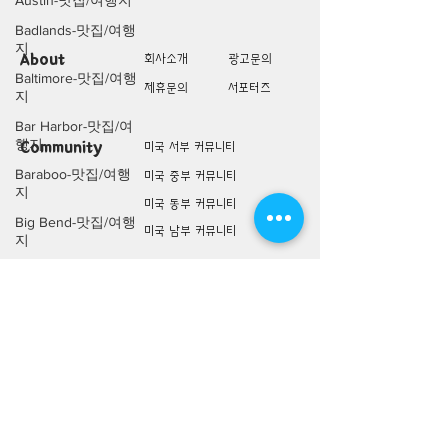
Austin-맛집/여행지
Badlands-맛집/여행
지
About
회사소개
광고문의
Baltimore-맛집/여행
제휴문의
서포터즈
지
Bar Harbor-맛집/여
행지
Community
미국 서부 커뮤니티
Baraboo-맛집/여행
미국 중부 커뮤니티
지
미국 동부 커뮤니티
Big Bend-맛집/여행
미국 남부 커뮤니티
지
Bloomfield-맛집/여
미국 생활정보
Living
행지
미국 대나무숲
Bloomington-맛집/
구인/구직/취업정보
여행지
미국 행사/모임/소식
Boone-맛집/여행지
전문가 Q&A
Boston-맛집/여행지
Boulder City-맛집/여
미국 여행지
Lifestyle
행지