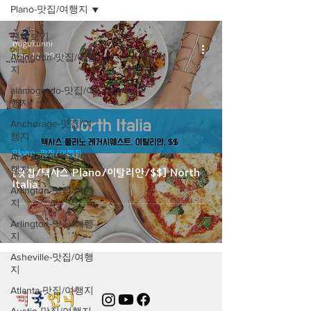
Plano-맛집/여행지
전체보기
migukunni
Dec 12, 2020
Abingdon-맛집/여행
지
alamogordo-맛집/여
행지
Anchorage-맛집/여
행지
Plano-맛집/여행지
Ann Arbor-맛집/여
행지
[맛집/텍사스 Plano/이탈리안/$$] North
Italia
Arlington-맛집/여행
지
Arlington-맛집/여행
지
Asheville-맛집/여행
지
Atlanta-맛집/여행지