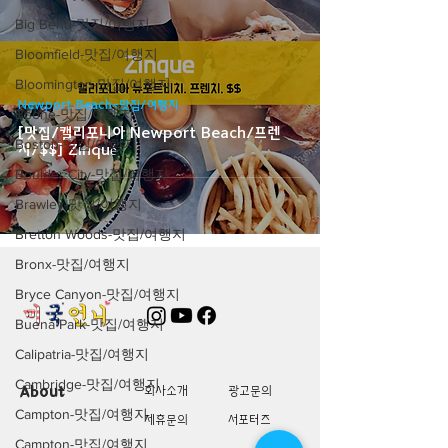
Big Bend-맛집/여행지
Bloomfield-맛집/여행지
Bloomington-맛집/여행지
Newport Beach-맛집/여행지
Boone-맛집/여행지
[맛집/캘리포니아 Newport Beach/프렌
Boston-맛집/여행지
치/$$] Zinqué
Boulder City-맛집/여행지
Brawley-맛집/여행지
Bretton Woods-맛집/여행지
Bronx-맛집/여행지
Bryce Canyon-맛집/여행지
Buena Park-맛집/여행지
Calipatria-맛집/여행지
Cambridge-맛집/여행지
About
회사소개
광고문의
Campton-맛집/여행지
제휴문의
서포터즈
Campton-맛집/여행지