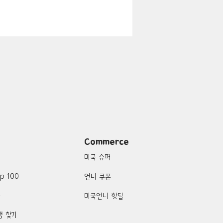
지
Boulder City-맛집/여행지
맛집/여행지
여행지
Campton-맛집/여행지
Commerce
미국 슈퍼
p 100
언니 쿠폰
품
미국언니 핫딜
행 찾기