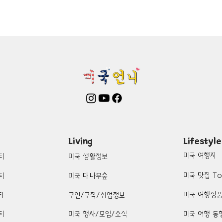
mington-맛집/여행지
Boone-맛집/여행지
Boston-맛집/여행
on Woods-맛집/여행지
Bronx-맛집/여행지
Bryce Canyon-
patria-맛집/여행지
Cambridge-맛집/여행지
Campton-맛집/
Centerport-맛집/여행지
Living
Lifestyle
미국 여행지
티
미국 생활정보
미국 맛집 To
티
미국 대나무숲
미국 여행상
티
구인/구직/취업정보
티
미국 행사/모임/소식
미국 여행 동