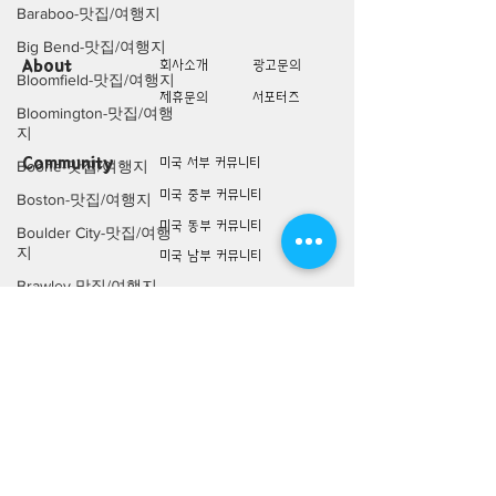
Baraboo-맛집/여행지
Big Bend-맛집/여행지
About
회사소개
광고문의
Bloomfield-맛집/여행지
제휴문의
서포터즈
Bloomington-맛집/여행
지
Community
미국 서부 커뮤니티
Boone-맛집/여행지
미국 중부 커뮤니티
Boston-맛집/여행지
미국 동부 커뮤니티
Boulder City-맛집/여행
지
미국 남부 커뮤니티
Brawley-맛집/여행지
미국 생활정보
Living
Bretton Woods-맛집/여
미국 대나무숲
행지
구인/구직/취업정보
Bronx-맛집/여행지
미국 행사/모임/소식
Bryce Canyon-맛집/여
행지
전문가 Q&A
Buena Park-맛집/여행
지
미국 여행지
Lifestyle