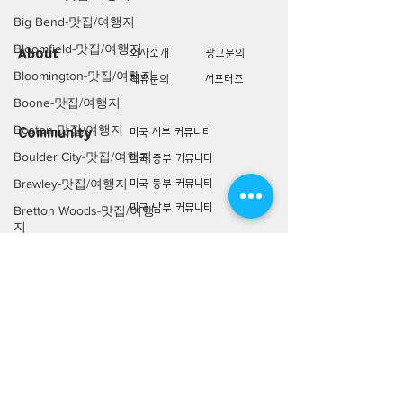
Big Bend-맛집/여행지
Bloomfield-맛집/여행지
About
회사소개
광고문의
Bloomington-맛집/여행지
제휴문의
서포터즈
Boone-맛집/여행지
Boston-맛집/여행지
Community
미국 서부 커뮤니티
Boulder City-맛집/여행지
미국 중부 커뮤니티
Brawley-맛집/여행지
미국 동부 커뮤니티
미국 남부 커뮤니티
Bretton Woods-맛집/여행
지
미국 생활정보
Living
Bronx-맛집/여행지
미국 대나무숲
Bryce Canyon-맛집/여행지
구인/구직/취업정보
Buena Park-맛집/여행지
미국 행사/모임/소식
Calipatria-맛집/여행지
전문가 Q&A
Cambridge-맛집/여행지
Campton-맛집/여행지
미국 여행지
Lifestyle