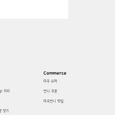
지
Boulder City-맛집/여행지
맛집/여행지
여행지
Campton-맛집/여행지
Commerce
미국 슈퍼
p 100
언니 쿠폰
품
미국언니 핫딜
행 찾기