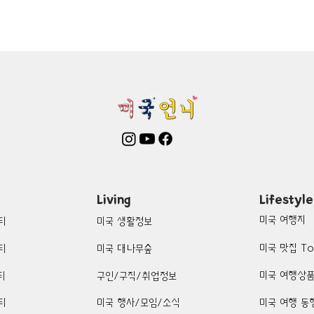
mington-맛집/여행지
Boone-맛집/여행지
Boston-맛집/여행
on Woods-맛집/여행지
Bronx-맛집/여행지
Bryce Canyon-
patria-맛집/여행지
Cambridge-맛집/여행지
Campton-맛집/
Centerport-맛집/여행지
Living
Lifestyle
미국 여행지
티
미국 생활정보
미국 맛집 To
티
미국 대나무숲
미국 여행상
티
구인/구직/취업정보
티
미국 행사/모임/소식
미국 여행 동