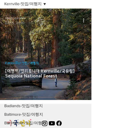
Kernville-맛집/여행지
전체보기
megookunni
Oct 5, 2020
Abingdon-맛집/여행지
alamogordo-맛집/여행
지
Anchorage-맛집/여행지
Ann Arbor-맛집/여행지
Arlington-맛집/여행지
Kernville-맛집/여행지
[여행지/캘리포니아 Kernville/국유림]
Arlington-맛집/여행지
Sequoia National Forest
Asheville-맛집/여행지
Atlanta-맛집/여행지
Austin-맛집/여행지
Badlands-맛집/여행지
Baltimore-맛집/여행지
Bar Harbor-맛집/여행지