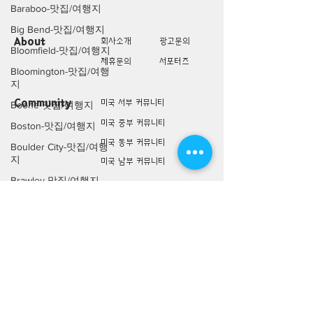
Baraboo-맛집/여행지
Big Bend-맛집/여행지
About
회사소개
광고문의
Bloomfield-맛집/여행지
제휴문의
서포터즈
Bloomington-맛집/여행
지
Community
미국 서부 커뮤니티
Boone-맛집/여행지
미국 중부 커뮤니티
Boston-맛집/여행지
미국 동부 커뮤니티
Boulder City-맛집/여행
지
미국 남부 커뮤니티
Brawley-맛집/여행지
미국 생활정보
Living
Bretton Woods-맛집/여
미국 대나무숲
행지
구인/구직/취업정보
Bronx-맛집/여행지
미국 행사/모임/소식
Bryce Canyon-맛집/여
행지
전문가 Q&A
Buena Park-맛집/여행
지
미국 여행지
Lifestyle