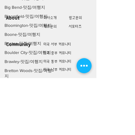
Big Bend-맛집/여행지
Bloomfield-맛집/여행지
About
회사소개
광고문의
Bloomington-맛집/여행지
제휴문의
서포터즈
Boone-맛집/여행지
Boston-맛집/여행지
Community
미국 서부 커뮤니티
Boulder City-맛집/여행지
미국 중부 커뮤니티
Brawley-맛집/여행지
미국 동부 커뮤니티
미국 남부 커뮤니티
Bretton Woods-맛집/여행
지
미국 생활정보
Living
Bronx-맛집/여행지
미국 대나무숲
Bryce Canyon-맛집/여행
지
구인/구직/취업정보
미국 행사/모임/소식
Buena Park-맛집/여행지
전문가 Q&A
Calipatria-맛집/여행지
Cambridge-맛집/여행지
미국 여행지
Lifestyle