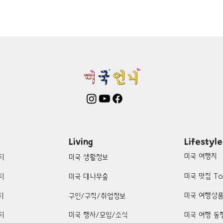
mington-맛집/여행지
Boone-맛집/여행지
Boston-맛집/여행
on Woods-맛집/여행지
Bronx-맛집/여행지
Bryce Canyon-
patria-맛집/여행지
Cambridge-맛집/여행지
Campton-맛집/
Centerport-맛집/여행지
Living
Lifestyle
미국 여행지
티
미국 생활정보
미국 맛집 To
티
미국 대나무숲
미국 여행상
티
구인/구직/취업정보
티
미국 행사/모임/소식
미국 여행 동