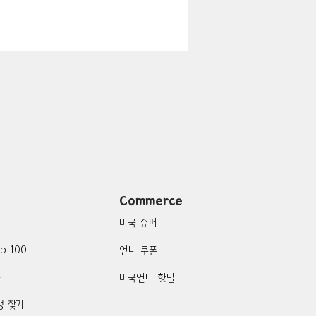
지
Boulder City-맛집/여행지
맛집/여행지
여행지
Campton-맛집/여행지
Commerce
미국 슈퍼
p 100
언니 쿠폰
품
미국언니 핫딜
행 찾기