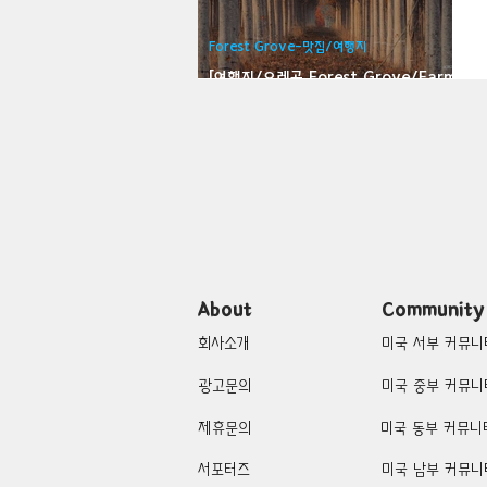
Bloomfield-맛집/여행지
Bloo
Forest Grove-맛집/여행지
[여행지/오레곤 Forest Grove/Farm]
Tree Farms
Brawley-맛집/여행지
Brett
Buena Park-맛집/여행지
Cali
Cascade Locks-맛집/여행지
About
Community
회사소개
미국 서부 커뮤니
광고문의
미국 중부 커뮤니
제휴문의
미국 동부 커뮤니
서포터즈
미국 남부 커뮤니